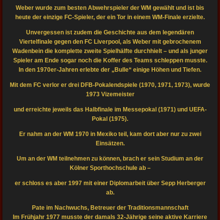
Weber wurde zum besten Abwehrspieler der WM gewählt und ist bis
heute der einzige FC-Spieler, der ein Tor in einem WM-Finale erzielte.
Unvergessen ist zudem die Geschichte aus dem legendären
Viertelfinale gegen den FC Liverpool, als Weber mit gebrochenem
Wadenbein die komplette zweite Spielhälfte durchhielt – und als junger
Spieler am Ende sogar noch die Koffer des Teams schleppen musste.
In den 1970er-Jahren erlebte der „Bulle“ einige Höhen und Tiefen.
Mit dem FC verlor er drei DFB-Pokalendspiele (1970, 1971, 1973), wurde
1973 Vizemeister
und erreichte jeweils das Halbfinale im Messepokal (1971) und UEFA-
Pokal (1975).
Er nahm an der WM 1970 in Mexiko teil, kam dort aber nur zu zwei
Einsätzen.
Um an der WM teilnehmen zu können, brach er sein Studium an der
Kölner Sporthochschule ab –
er schloss es aber 1997 mit einer Diplomarbeit über Sepp Herberger
ab.
Pate im Nachwuchs, Betreuer der Traditionsmannschaft
Im Frühjahr 1977 musste der damals 32-Jährige seine aktive Karriere