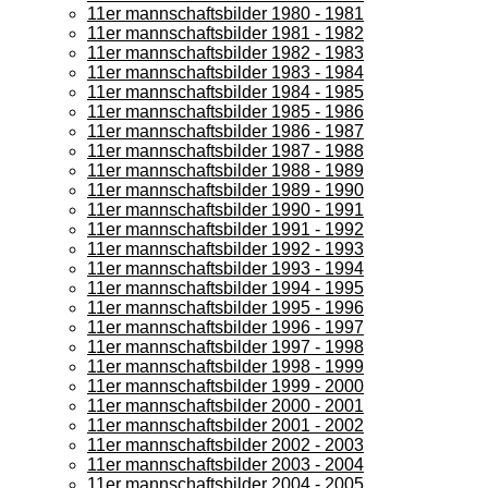
11er mannschaftsbilder 1980 - 1981
11er mannschaftsbilder 1981 - 1982
11er mannschaftsbilder 1982 - 1983
11er mannschaftsbilder 1983 - 1984
11er mannschaftsbilder 1984 - 1985
11er mannschaftsbilder 1985 - 1986
11er mannschaftsbilder 1986 - 1987
11er mannschaftsbilder 1987 - 1988
11er mannschaftsbilder 1988 - 1989
11er mannschaftsbilder 1989 - 1990
11er mannschaftsbilder 1990 - 1991
11er mannschaftsbilder 1991 - 1992
11er mannschaftsbilder 1992 - 1993
11er mannschaftsbilder 1993 - 1994
11er mannschaftsbilder 1994 - 1995
11er mannschaftsbilder 1995 - 1996
11er mannschaftsbilder 1996 - 1997
11er mannschaftsbilder 1997 - 1998
11er mannschaftsbilder 1998 - 1999
11er mannschaftsbilder 1999 - 2000
11er mannschaftsbilder 2000 - 2001
11er mannschaftsbilder 2001 - 2002
11er mannschaftsbilder 2002 - 2003
11er mannschaftsbilder 2003 - 2004
11er mannschaftsbilder 2004 - 2005