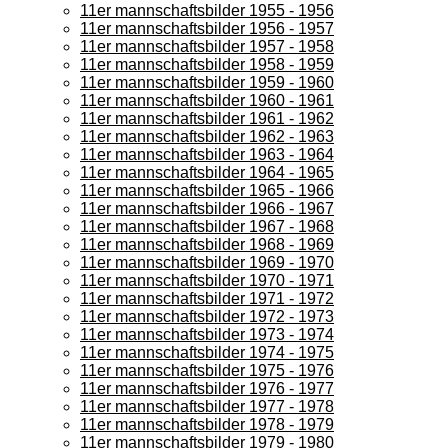
11er mannschaftsbilder 1955 - 1956
11er mannschaftsbilder 1956 - 1957
11er mannschaftsbilder 1957 - 1958
11er mannschaftsbilder 1958 - 1959
11er mannschaftsbilder 1959 - 1960
11er mannschaftsbilder 1960 - 1961
11er mannschaftsbilder 1961 - 1962
11er mannschaftsbilder 1962 - 1963
11er mannschaftsbilder 1963 - 1964
11er mannschaftsbilder 1964 - 1965
11er mannschaftsbilder 1965 - 1966
11er mannschaftsbilder 1966 - 1967
11er mannschaftsbilder 1967 - 1968
11er mannschaftsbilder 1968 - 1969
11er mannschaftsbilder 1969 - 1970
11er mannschaftsbilder 1970 - 1971
11er mannschaftsbilder 1971 - 1972
11er mannschaftsbilder 1972 - 1973
11er mannschaftsbilder 1973 - 1974
11er mannschaftsbilder 1974 - 1975
11er mannschaftsbilder 1975 - 1976
11er mannschaftsbilder 1976 - 1977
11er mannschaftsbilder 1977 - 1978
11er mannschaftsbilder 1978 - 1979
11er mannschaftsbilder 1979 - 1980