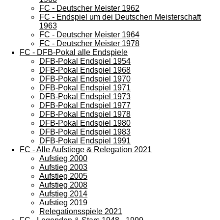
FC - Deutscher Meister 1962
FC - Endspiel um dei Deutschen Meisterschaft
1963
FC - Deutscher Meister 1964
FC - Deutscher Meister 1978
FC - DFB-Pokal alle Endspiele
DFB-Pokal Endspiel 1954
DFB-Pokal Endspiel 1968
DFB-Pokal Endspiel 1970
DFB-Pokal Endspiel 1971
DFB-Pokal Endspiel 1973
DFB-Pokal Endspiel 1977
DFB-Pokal Endspiel 1978
DFB-Pokal Endspiel 1980
DFB-Pokal Endspiel 1983
DFB-Pokal Endspiel 1991
FC - Alle Aufstiege & Relegation 2021
Aufstieg 2000
Aufstieg 2003
Aufstieg 2005
Aufstieg 2008
Aufstieg 2014
Aufstieg 2019
Relegationsspiele 2021