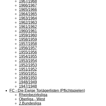
1967/1968
1966/1967
1965/1966
1964/1965
1963/1964
1962/1963
1961/1962
1960/1961
1959/1960
1958/1959
1957/1958
1956/1957
1955/1956
1954/1955
1953/1954
1952/1953
1951/1952
1950/1951
1949/1950
1948/1949
1947/1948
FC - Die Ewige Torjägerlisten (Pflichtspielen)
Rheinbezirksliga
Oberliga - West
2.Bundesliga