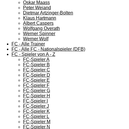
Oskar Maass
Peter Weiand
Dietmar Artzinger-Bolten
Klaus Hartmann
Albert Caspers
Wolfgang Overath
Werner Spinner
Werner Wolf
FC - Alle Trainer
FC - Alle FC - Nationalspieler (DFB)
FC - Spieler von A - Z
FC-Spieler A
FC-Spieler B
FC-Spieler C
FC-Spieler D
FC-Spieler E
FC-Spieler F
FC-Spieler G
FC-Spieler H
FC-Spieler I
FC-Spieler J
FC-Spieler K
FC-Spieler L
FC-Spieler M
FC-Spieler N