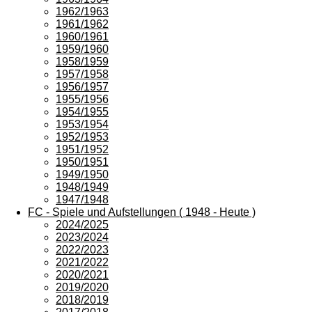
1962/1963
1961/1962
1960/1961
1959/1960
1958/1959
1957/1958
1956/1957
1955/1956
1954/1955
1953/1954
1952/1953
1951/1952
1950/1951
1949/1950
1948/1949
1947/1948
FC - Spiele und Aufstellungen ( 1948 - Heute )
2024/2025
2023/2024
2022/2023
2021/2022
2020/2021
2019/2020
2018/2019