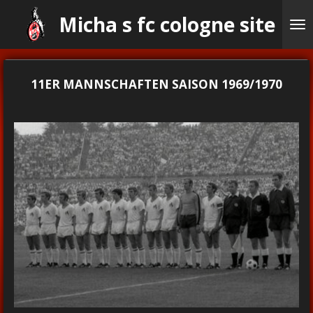
Ga
Micha s fc cologne site
direct
naar
de
hoofdinhoud
11ER MANNSCHAFTEN SAISON 1969/1970