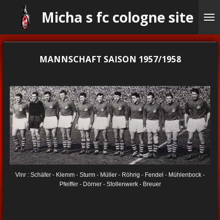
Ga
Micha s fc cologne site
direct
naar
de
hoofdinhoud
MANNSCHAFT SAISON 1957/1958
Vlnr : Schäfer - Klemm - Sturm - Müller - Röhrig - Fendel - Mühlenbock -
Pfeiffer - Dörner - Stollenwerk - Breuer