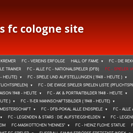
s fc cologne site
 KREMER
FC - VEREINS ERFOLGE
HALL OF FAME
FC - DIE RE
LLE TRAINER
FC - ALLE FC - NATIONALSPIELER (DFB)
FC - SPIELER 
 - HEUTE)
FC - SPIELE UND AUFSTELLUNGEN ( 1948 - HEUTE )
FLICHTSPIELEN)
FC - DIE EWIGE SPIELER SPIELEN LISTE (PFLICHTSP
SAISON 1948 - HEUTE
FC - AK & PORTRAITBILDER 1948 - HEUTE
EUTE )
FC - 11-ER MANNSCHAFTSBILDER ( 1948 - HEUTE)
T. MEISTERSCHAFT
FC - DFB-POKAL ALLE ENDSPIELE
FC - ALLE
FC - LEGENDEN & STARS : DIE AUFSTIEGSHELDEN
FC - LEGEN
EIM
FC-MASKOTTCHEN "HENNES"
FC - HEINZ FLOHE STATUE