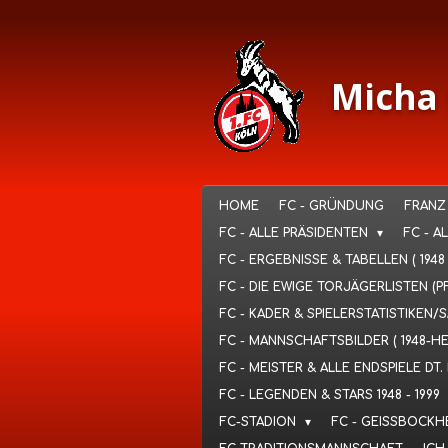
Ga
direct
naar
de
Micha 
hoofdinhoud
HOME
FC - GRÜNDUNG
FRANZ
FC - ALLE PRÄSIDENTEN
FC - A
FC - ERGEBNISSE & TABELLEN ( 1948
FC - DIE EWIGE TORJÄGERLISTEN (P
FC - KADER & SPIELERSTATISTIKEN/
FC - MANNSCHAFTSBILDER ( 1948-H
FC - MEISTER & ALLE ENDSPIELE D
FC - LEGENDEN & STARS 1948 - 1999
FC-STADION
FC - GEISSBOCKH