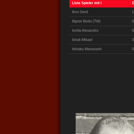
Liste Spieler mit I
G
Ihns Gerd
1
Illgner Bodo (TW)
0
Ionita Alexandru
0
Ishak Mikael
3
Ishiaku Manasseh
0