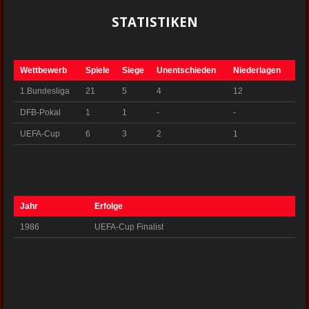
STATISTIKEN
Wettbewerb
Spiele
Siege
Unentschieden
Niederlagen
1.Bundesliga
21
5
4
12
DFB-Pokal
1
1
-
-
UEFA-Cup
6
3
2
1
Jahr
Erfolge
1986
UEFA-Cup Finalist