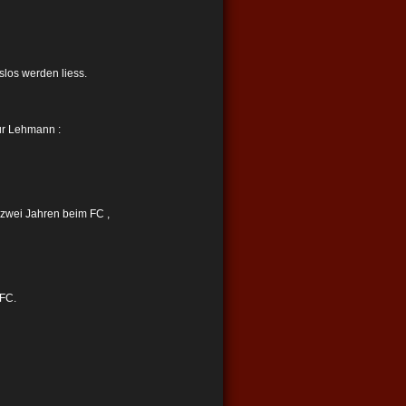
los werden liess.
für Lehmann :
 zwei Jahren beim FC ,
 FC.