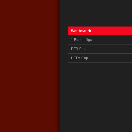
Wettbewerb
1.Bundesliga
DFB-Pokal
UEFA-Cup