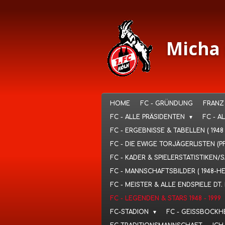
Ga
direct
naar
de
Micha 
hoofdinhoud
HOME
FC - GRÜNDUNG
FRANZ
FC - ALLE PRÄSIDENTEN
FC - A
FC - ERGEBNISSE & TABELLEN ( 1948
FC - DIE EWIGE TORJÄGERLISTEN (P
FC - KADER & SPIELERSTATISTIKEN/
FC - MANNSCHAFTSBILDER ( 1948-H
FC - MEISTER & ALLE ENDSPIELE D
FC - LEGENDEN & STARS 1948 - 1999
FC-STADION
FC - GEISSBOCKH