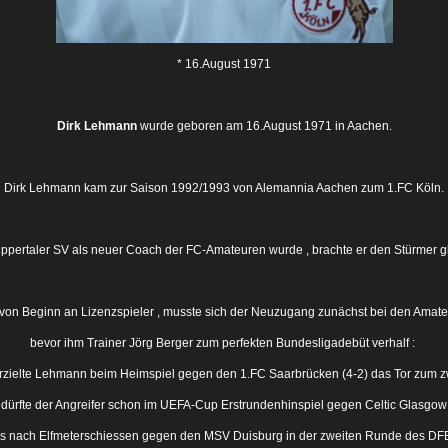
* 16.August 1971
Dirk
Lehmann
wurde geboren am 16.August 1971 in Aachen.
Dirk Lehmann kam zur Saison 1992/1993 von Alemannia Aachen zum 1.FC Köln.
uppertaler SV als neuer Coach der FC-Amateuren wurde , brachte er den Stürmer g
von Beginn an Lizenzspieler , musste sich der Neuzugang zunächst bei den Amat
bevor ihm Trainer Jörg Berger zum perfekten Bundesligadebüt verhalf :
rzielte Lehmann beim Heimspiel gegen den 1.FC Saarbrücken (4-2) das Tor zum zw
 dürfte der Angreifer schon im UEFA-Cup Erstrundenhinspiel gegen Celtic Glasgow (
s nach Elfmeterschiessen gegen den MSV Duisburg in der zweiten Runde des DFB