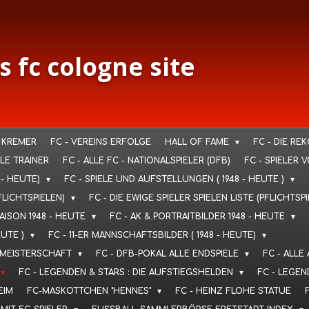
s fc cologne site
 KREMER
FC - VEREINS ERFOLGE
HALL OF FAME
FC - DIE RE
LLE TRAINER
FC - ALLE FC - NATIONALSPIELER (DFB)
FC - SPIELER 
 - HEUTE)
FC - SPIELE UND AUFSTELLUNGEN ( 1948 - HEUTE )
FLICHTSPIELEN)
FC - DIE EWIGE SPIELER SPIELEN LISTE (PFLICHTSP
SAISON 1948 - HEUTE
FC - AK & PORTRAITBILDER 1948 - HEUTE
EUTE )
FC - 11-ER MANNSCHAFTSBILDER ( 1948 - HEUTE)
T. MEISTERSCHAFT
FC - DFB-POKAL ALLE ENDSPIELE
FC - ALLE
FC - LEGENDEN & STARS : DIE AUFSTIEGSHELDEN
FC - LEGEN
EIM
FC-MASKOTTCHEN "HENNES"
FC - HEINZ FLOHE STATUE