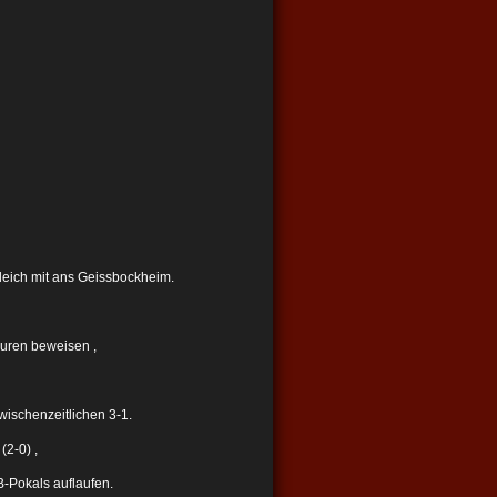
leich mit ans Geissbockheim.
euren beweisen ,
ischenzeitlichen 3-1.
2-0) ,
-Pokals auflaufen.