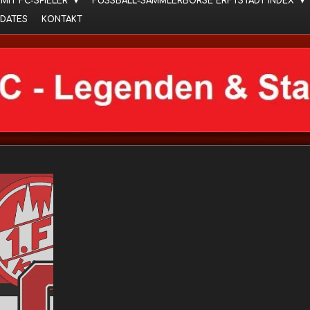
 MIT FC-SPIELER
FUSSBALL-SAMMLERBÖRSE ERFTSTADT INDEX
DATES
KONTAKT