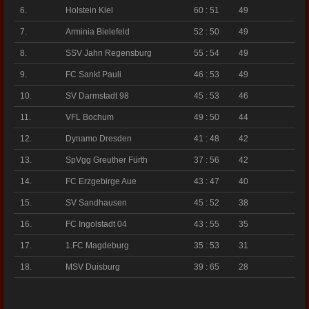
6.
Holstein Kiel
60 : 51
49
7.
Arminia Bielefeld
52 : 50
49
8.
SSV Jahn Regensburg
55 : 54
49
9.
FC Sankt Pauli
46 : 53
49
10.
SV Darmstadt 98
45 : 53
46
11.
VFL Bochum
49 : 50
44
12.
Dynamo Dresden
41 : 48
42
13.
SpVgg Greuther Fürth
37 : 56
42
14.
FC Erzgebirge Aue
43 : 47
40
15.
SV Sandhausen
45 : 52
38
16.
FC Ingolstadt 04
43 : 55
35
17.
1.FC Magdeburg
35 : 53
31
18.
MSV Duisburg
39 : 65
28