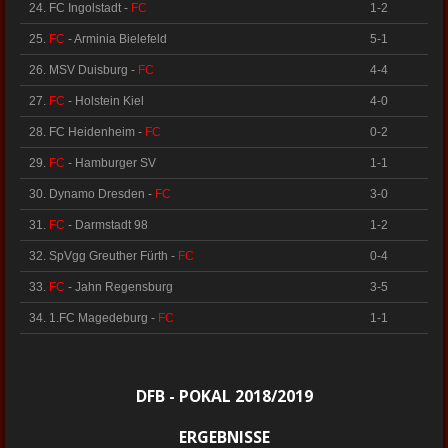
24. FC Ingolstadt -
FC
1-2
25.
FC
- Arminia Bielefeld
5-1
26. MSV Duisburg -
FC
4-4
27.
FC
- Holstein Kiel
4-0
28. FC Heidenheim -
FC
0-2
29.
FC
- Hamburger SV
1-1
30. Dynamo Dresden -
FC
3-0
31.
FC
- Darmstadt 98
1-2
32. SpVgg Greuther Fürth -
FC
0-4
33.
FC
- Jahn Regensburg
3-5
34. 1.FC Magedeburg -
FC
1-1
DFB - POKAL 2018/2019
ERGEBNISSE