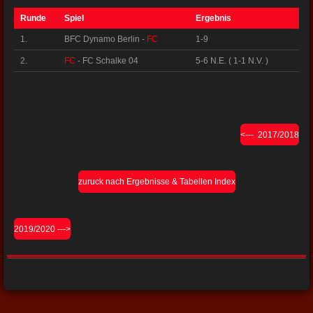
Runde
Spiel
Ergebnis
1.
BFC Dynamo Berlin -
FC
1-9
2.
FC
- FC Schalke 04
5-6 N.E. ( 1-1 N.V. )
<--- 2017/2018
zuruck nach Ergebnisse & Tabellen Index
2019/2020 --->