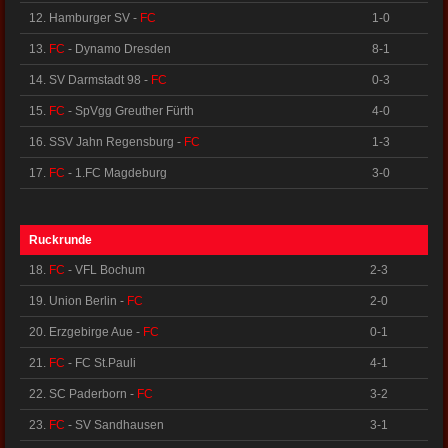
12. Hamburger SV -
FC
1-0
13.
FC
- Dynamo Dresden
8-1
14. SV Darmstadt 98 -
FC
0-3
15.
FC
- SpVgg Greuther Fürth
4-0
16. SSV Jahn Regensburg -
FC
1-3
17.
FC
- 1.FC Magdeburg
3-0
Ruckrunde
18.
FC
- VFL Bochum
2-3
19. Union Berlin -
FC
2-0
20. Erzgebirge Aue -
FC
0-1
21.
FC
- FC St.Pauli
4-1
22. SC Paderborn -
FC
3-2
23.
FC
- SV Sandhausen
3-1