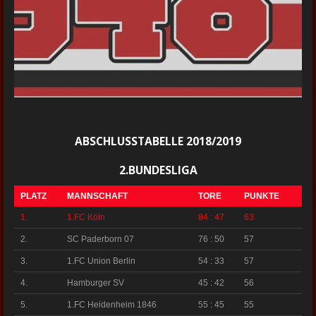
ABSCHLUSSTABELLE 2018/2019
2.BUNDESLIGA
PLATZ
MANNSCHAFT
TORE
PUNKTE
1.
1.FC Köln
84 : 47
63
2.
SC Paderborn 07
76 : 50
57
3.
1.FC Union Berlin
54 : 33
57
4.
Hamburger SV
45 : 42
56
5.
1.FC Heidenheim 1846
55 : 45
55