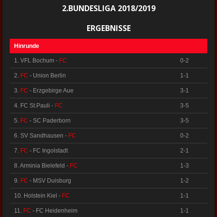
2.BUNDESLIGA 2018/2019
ERGEBNISSE
Hinrunde
1. VFL Bochum -
FC
0-2
2.
FC
- Union Berlin
1-1
3.
FC
- Erzgebirge Aue
3-1
4. FC St.Pauli -
FC
3-5
5.
FC
- SC Paderborn
3-5
6. SV Sandhausen -
FC
0-2
7.
FC
- FC Ingolstadt
2-1
8. Arminia Bielefeld -
FC
1-3
9.
FC
- MSV Duisburg
1-2
10. Holstein Kiel -
FC
1-1
11.
FC
- FC Heidenheim
1-1