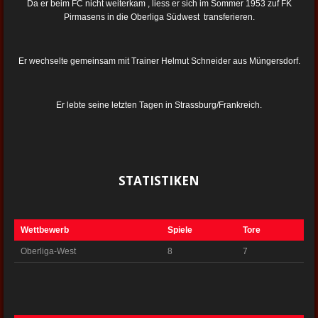
Da er beim FC nicht weiterkam , liess er sich im Sommer 1953 zuf FK
Pirmasens in die Oberliga Südwest transferieren.
Er wechselte gemeinsam mit Trainer Helmut Schneider aus Müngersdorf.
Er lebte seine letzten Tagen in Strassburg/Frankreich.
STATISTIKEN
Wettbewerb
Spiele
Tore
Oberliga-West
8
7