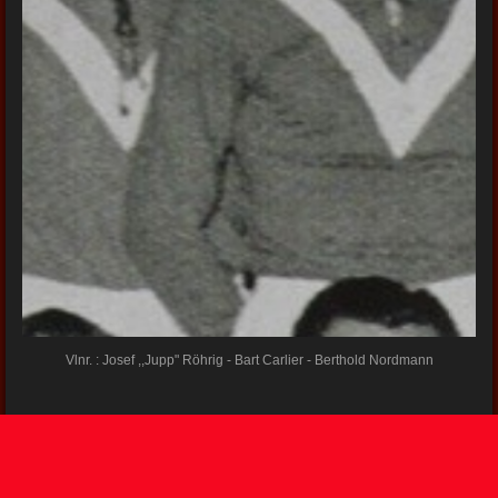
Vlnr. : Josef ,,Jupp" Röhrig - Bart Carlier - Berthold Nordmann