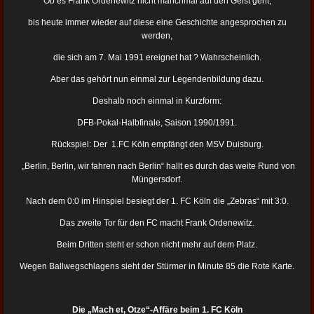
Ob es Frank Ordenewitz nicht manchmal auf den Geist geht,
bis heute immer wieder auf diese eine Geschichte angesprochen zu
werden,
die sich am 7. Mai 1991 ereignet hat ?
Wahrscheinlich.
Aber das gehört nun einmal zur Legendenbildung dazu.
Deshalb noch einmal in Kurzform:
DFB-Pokal-Halbfinale, Saison 1990/1991.
Rückspiel: Der 1.FC Köln
empfängt den MSV Duisburg.
„Berlin, Berlin, wir fahren nach Berlin“ hallt es durch das weite Rund von
Müngersdorf.
Nach dem 0:0 im Hinspiel besiegt der 1. FC Köln die „Zebras“ mit 3:0.
Das zweite Tor für den FC macht Frank Ordenewitz.
Beim Dritten steht er schon nicht mehr auf dem Platz.
Wegen Ballwegschlagens sieht der Stürmer in Minute 85 die Rote Karte.
Die „Mach et, Otze“-Affäre beim 1. FC Köln