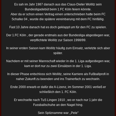
Es sah im Jahr 1987 danach aus das Claus-Dieter Wollitz sein
Bundesligadebüt beim 1.FC Köln feiern könnte.
Aber da er schon einen Vertrag einen unterschrieben hatte beim FC
Schalke 04 , wurde die spätere vereinbarung mit dem FC hinfällig.
Fast 10 Jahre danach hat es doch geklappt um für den FC zu spielen.
Der 1.FC Köln , der gerade erstmals aus der Bundesliga abgestiegen war,
verpflichtete Wollitz zur Saison 1998/99.
In seiner ersten Saison kam Wollitz häufig zum Einsatz, verletzte sich aber
später.
Nachdem er mit seiner Mannschaft wieder in die 1. Liga aufgestiegen war,
kam er dort nur zu zwei Einsätzen in der 1. Liga.
In dieser Phase entschloss sich Wollitz, seine Karriere als Fußballprofi in
naher Zukunft zu beenden und ins Trainerfach zu wechseln.
Ende 2000 erwarb er dafür die A-Lizenz,
im Sommer 2001 verließ er
schließlich den 1. FC Köln.
Er wechselte nach TuS Lingen 1910 , wo er nach nur 1 jahr die
Fussballschuhe an den Nagel hing.
Sein Spitznamme war ,,Pele"