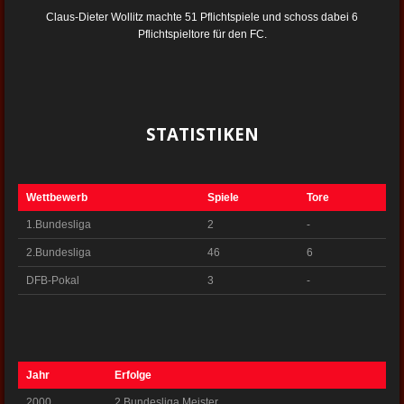
Claus-Dieter Wollitz machte 51 Pflichtspiele und schoss dabei 6
Pflichtspieltore für den FC.
STATISTIKEN
Wettbewerb
Spiele
Tore
1.Bundesliga
2
-
2.Bundesliga
46
6
DFB-Pokal
3
-
Jahr
Erfolge
2000
2.Bundesliga Meister