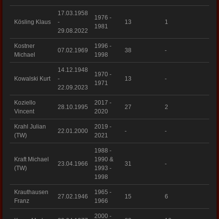
17.03.1958
1976 -
Kösling Klaus
-
13
1
1981
29.08.2022
Kostner
1996 -
07.02.1969
38
-
Michael
1998
14.12.1948
1970 -
Kowalski Kurt
-
13
-
1971
22.09.2023
Koziello
2017 -
28.10.1995
27
2
Vincent
2020
Krahl Julian
2019 -
22.01.2000
-
-
(TW)
2021
1988 -
Kraft Michael
1990 &
23.04.1966
31
-
(TW)
1993 -
1998
Krauthausen
1965 -
27.02.1946
15
6
Franz
1966
2000 -