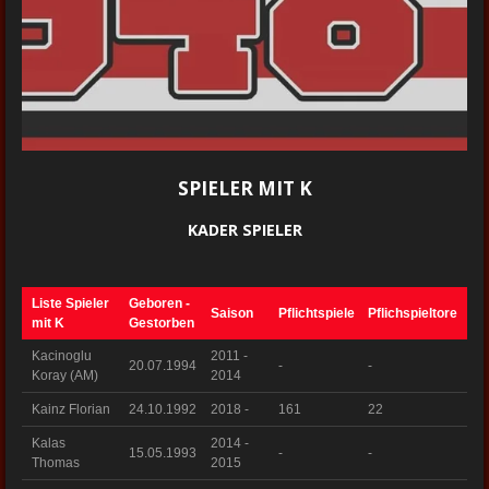
SPIELER MIT K
KADER SPIELER
Liste Spieler
Geboren -
Saison
Pflichtspiele
Pflichspieltore
mit K
Gestorben
Kacinoglu
2011 -
20.07.1994
-
-
Koray (AM)
2014
Kainz Florian
24.10.1992
2018 -
161
22
Kalas
2014 -
15.05.1993
-
-
Thomas
2015