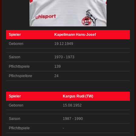
Spieler
Kapellmann Hans-Josef
Geboren
19.12.1949
Saison
1970 - 1973
Pflichttspiele
139
Pflichspieltore
24
Spieler
Kargus Rudi (TW)
Geboren
15.08.1952
Saison
1987 - 1990
Pflichttspiele
-