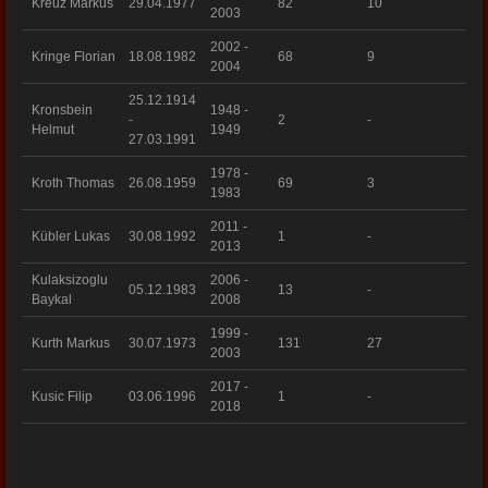
Kreuz Markus
29.04.1977
82
10
2003
2002 -
Kringe Florian
18.08.1982
68
9
2004
25.12.1914
Kronsbein
1948 -
-
2
-
Helmut
1949
27.03.1991
1978 -
Kroth Thomas
26.08.1959
69
3
1983
2011 -
Kübler Lukas
30.08.1992
1
-
2013
Kulaksizoglu
2006 -
05.12.1983
13
-
Baykal
2008
1999 -
Kurth Markus
30.07.1973
131
27
2003
2017 -
Kusic Filip
03.06.1996
1
-
2018