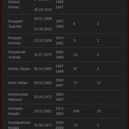
Klütsch
1966 -
-
-
-
Reiner
1967
28.10.2015
28.01.1939
Knappert
1957 -
-
6
2
Joachim
1960
21.08.2010
Knöppel
1974 -
15.10.1956
3
1
Herman
1981
Kobylanski
1992 -
31.07.1970
13
1
Andrzej
1994
1987 -
Kohler Jürgen
06.10.1965
67
2
1989
1993 -
Kohn Stefan
09.10.1965
77
17
1997
Kolobourdas
1993 -
25.04.1972
-
-
Nikolaos
1997
Konopka
1971 -
18.11.1952
456
25
Harald
1984
Konstantinidis
2004 -
31.08.1972
14
1
Kostas
2006