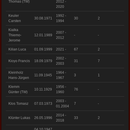
Thomas (TW)
2012 -
2020
Keuler
1992 -
30.08.1971
30
2
Carsten
1994
Kialka
2007 -
Thiemo-
12.01.1989
-
-
2012
Jerome
Kilian Luca
01.09.1999
2021 -
67
2
2002 -
Kioyo Francis
18.09.1979
31
7
2003
Kleinholz
1964 -
11.09.1945
3
1
Hans-Jürgen
1967
Klemm
1956 -
10.11.1929
76
-
Günter (TW)
1960
2003 -
Klos Tomasz
07.03.1973
7
-
01.2004
2014 -
Klünter Lukas
26.05.1996
33
2
2018
04.10.1947