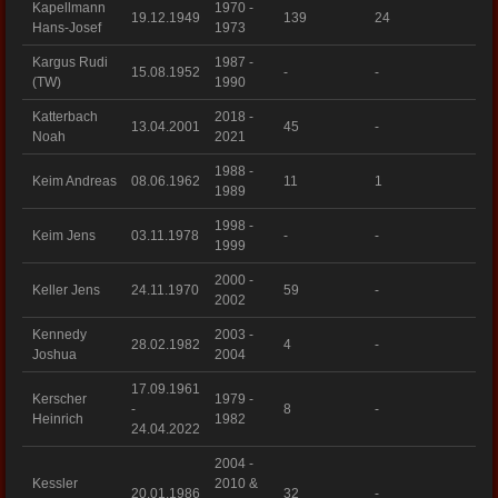
Kapellmann
1970 -
19.12.1949
139
24
Hans-Josef
1973
Kargus Rudi
1987 -
15.08.1952
-
-
(TW)
1990
Katterbach
2018 -
13.04.2001
45
-
Noah
2021
1988 -
Keim Andreas
08.06.1962
11
1
1989
1998 -
Keim Jens
03.11.1978
-
-
1999
2000 -
Keller Jens
24.11.1970
59
-
2002
Kennedy
2003 -
28.02.1982
4
-
Joshua
2004
17.09.1961
Kerscher
1979 -
-
8
-
Heinrich
1982
24.04.2022
2004 -
Kessler
2010 &
20.01.1986
32
-