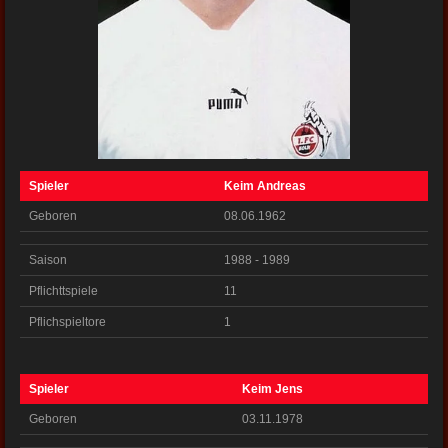
Spieler
Keim Andreas
Geboren
08.06.1962
Saison
1988 - 1989
Pflichttspiele
11
Pflichspieltore
1
Spieler
Keim Jens
Geboren
03.11.1978