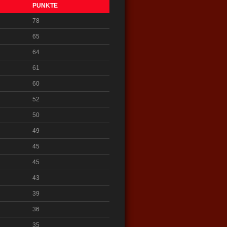
PUNKTE
78
65
64
61
60
52
50
49
45
45
43
39
36
35