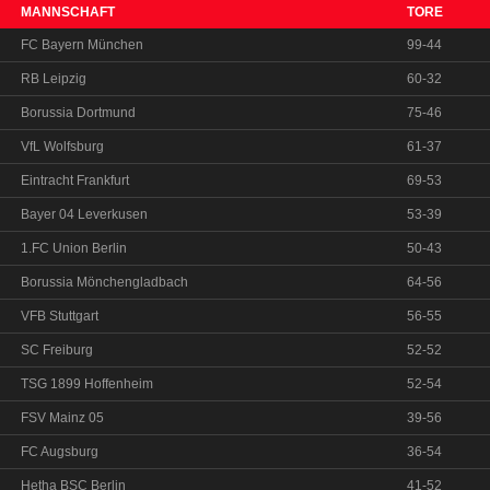
MANNSCHAFT
TORE
FC Bayern München
99-44
RB Leipzig
60-32
Borussia Dortmund
75-46
VfL Wolfsburg
61-37
Eintracht Frankfurt
69-53
Bayer 04 Leverkusen
53-39
1.FC Union Berlin
50-43
Borussia Mönchengladbach
64-56
VFB Stuttgart
56-55
SC Freiburg
52-52
TSG 1899 Hoffenheim
52-54
FSV Mainz 05
39-56
FC Augsburg
36-54
Hetha BSC Berlin
41-52