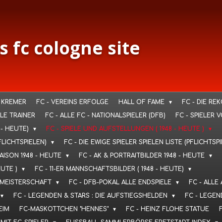
s fc cologne site
 KREMER
FC - VEREINS ERFOLGE
HALL OF FAME
FC - DIE RE
LLE TRAINER
FC - ALLE FC - NATIONALSPIELER (DFB)
FC - SPIELER 
 - HEUTE)
FC - SPIELE UND AUFSTELLUNGEN ( 1948 - HEUTE )
FLICHTSPIELEN)
FC - DIE EWIGE SPIELER SPIELEN LISTE (PFLICHTSP
SAISON 1948 - HEUTE
FC - AK & PORTRAITBILDER 1948 - HEUTE
EUTE )
FC - 11-ER MANNSCHAFTSBILDER ( 1948 - HEUTE)
T. MEISTERSCHAFT
FC - DFB-POKAL ALLE ENDSPIELE
FC - ALLE
FC - LEGENDEN & STARS : DIE AUFSTIEGSHELDEN
FC - LEGEN
EIM
FC-MASKOTTCHEN "HENNES"
FC - HEINZ FLOHE STATUE