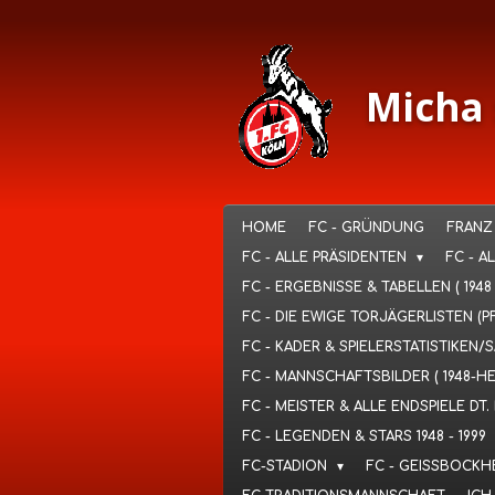
Ga
direct
naar
de
Micha 
hoofdinhoud
HOME
FC - GRÜNDUNG
FRANZ
FC - ALLE PRÄSIDENTEN
FC - A
FC - ERGEBNISSE & TABELLEN ( 1948
FC - DIE EWIGE TORJÄGERLISTEN (P
FC - KADER & SPIELERSTATISTIKEN/
FC - MANNSCHAFTSBILDER ( 1948-H
FC - MEISTER & ALLE ENDSPIELE D
FC - LEGENDEN & STARS 1948 - 1999
FC-STADION
FC - GEISSBOCKH