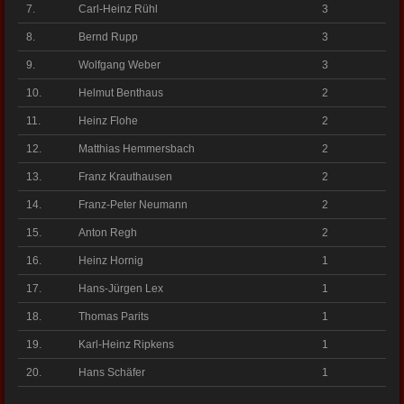
7.
Carl-Heinz Rühl
3
8.
Bernd Rupp
3
9.
Wolfgang Weber
3
10.
Helmut Benthaus
2
11.
Heinz Flohe
2
12.
Matthias Hemmersbach
2
13.
Franz Krauthausen
2
14.
Franz-Peter Neumann
2
15.
Anton Regh
2
16.
Heinz Hornig
1
17.
Hans-Jürgen Lex
1
18.
Thomas Parits
1
19.
Karl-Heinz Ripkens
1
20.
Hans Schäfer
1