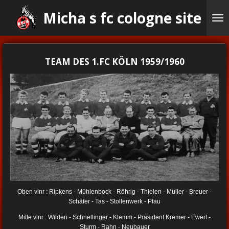
Ga
Micha s fc cologne site
direct
naar
de
hoofdinhoud
TEAM DES 1.FC KÖLN 1959/1960
Oben vlnr : Ripkens - Mühlenbock - Röhrig - Thielen - Müller - Breuer -
Schäfer - Tas - Stollenwerk - Pfau
Mitte vlnr : Wilden - Schnellinger - Klemm - Präsident Kremer - Ewert -
Sturm - Rahn - Neubauer