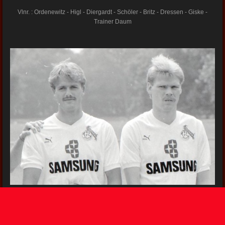
Vlnr. : Ordenewitz - Higl - Diergardt - Schöler - Britz - Dressen - Giske -
Trainer Daum
Hans-Georg Dressen im Jahr 1989 zusammen mit Axel Britz