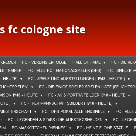
s fc cologne site
 KREMER
FC - VEREINS ERFOLGE
HALL OF FAME
FC - DIE RE
LLE TRAINER
FC - ALLE FC - NATIONALSPIELER (DFB)
FC - SPIELER 
 - HEUTE)
FC - SPIELE UND AUFSTELLUNGEN ( 1948 - HEUTE )
FLICHTSPIELEN)
FC - DIE EWIGE SPIELER SPIELEN LISTE (PFLICHTSP
SAISON 1948 - HEUTE
FC - AK & PORTRAITBILDER 1948 - HEUTE
EUTE )
FC - 11-ER MANNSCHAFTSBILDER ( 1948 - HEUTE)
T. MEISTERSCHAFT
FC - DFB-POKAL ALLE ENDSPIELE
FC - ALLE
FC - LEGENDEN & STARS : DIE AUFSTIEGSHELDEN
FC - LEGEN
EIM
FC-MASKOTTCHEN "HENNES"
FC - HEINZ FLOHE STATUE