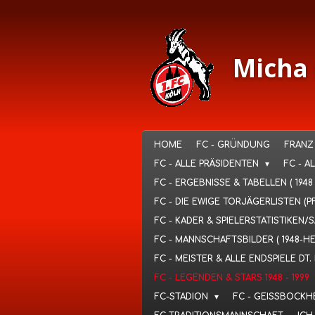
Ga
direct
naar
de
Micha 
hoofdinhoud
HOME
FC - GRÜNDUNG
FRANZ
FC - ALLE PRÄSIDENTEN
FC - A
FC - ERGEBNISSE & TABELLEN ( 1948
FC - DIE EWIGE TORJÄGERLISTEN (P
FC - KADER & SPIELERSTATISTIKEN/
FC - MANNSCHAFTSBILDER ( 1948-H
FC - MEISTER & ALLE ENDSPIELE D
FC - LEGENDEN & STARS 1948 - 1999
FC-STADION
FC - GEISSBOCKH