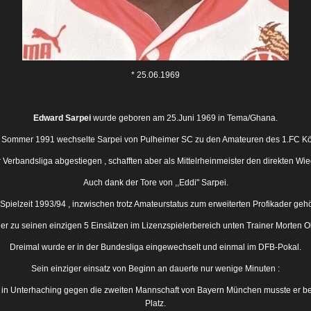
* 25.06.1969
Edward Sarpei
wurde geboren am 25.Juni 1969 in Tema/Ghana.
 Sommer 1991 wechselte Sarpei von Pulheimer SC zu den Amateuren des 1.FC Kö
Verbandsliga abgestiegen , schafften aber als Mittelrheinmeister den direkten Wied
Auch dank der Tore von ,,Eddi" Sarpei.
 Spielzeit 1993/94 , inzwischen trotz Amateurstatus zum erweiterten Profikader geh
er zu seinen einzigen 5 Einsätzen im Lizenzspielerbereich unten Trainer Morten O
Dreimal wurde er in der Bundesliga eingewechselt und einmal im DFB-Pokal.
Sein einziger einsatz von Beginn an dauerte nur wenige Minuten :
s in Unterhaching gegen die zweiten Mannschaft von Bayern München musste er ber
Platz.