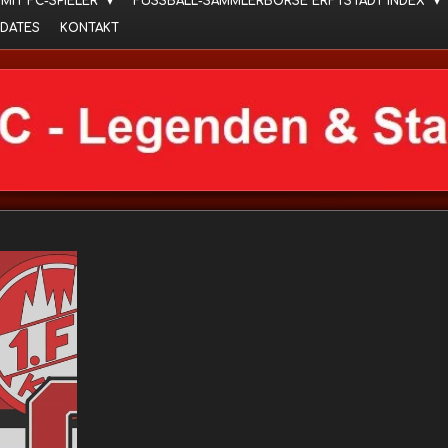
 MIT FC-SPIELER
FUSSBALL-SAMMLERBÖRSE ERFTSTADT INDEX
DATES
KONTAKT