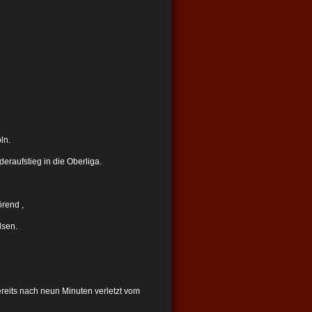
ln.
eraufstieg in die Oberliga.
örend ,
lsen.
eits nach neun Minuten verletzt vom