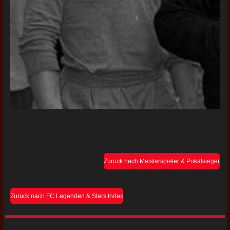
Zuruck nach Meisterspieler & Pokalsieger
Zuruck nach FC Legenden & Stars Index