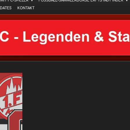
 MIT FC-SPIELER
FUSSBALL-SAMMLERBÖRSE ERFTSTADT INDEX
DATES
KONTAKT