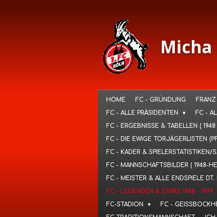
Ga
direct
naar
de
Micha 
hoofdinhoud
HOME
FC - GRÜNDUNG
FRANZ
FC - ALLE PRÄSIDENTEN
FC - A
FC - ERGEBNISSE & TABELLEN ( 1948
FC - DIE EWIGE TORJÄGERLISTEN (P
FC - KADER & SPIELERSTATISTIKEN/
FC - MANNSCHAFTSBILDER ( 1948-H
FC - MEISTER & ALLE ENDSPIELE D
FC - LEGENDEN & STARS 1948 - 1999
FC-STADION
FC - GEISSBOCKH