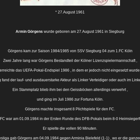
* 27.August 1961
Armin Görgens
wurde geboren am 27.August 1961 in Siegburg
Görgens kam zur Saison 1984/1985 von SSV Siegburg 04 zum 1.FC Köln
Zwei Jahre lang war Görgens Bestandteil der Kölner Lizenzspielermannschaft ,
erreichte das UEFA-Pokal-Endspiel 1986 , in dem er jedoch nicht eingesetzt wurde
and der lauf- und ausdauerstarke Akteur als Linker Verteidiger oder auch im Linke
Ein Stammplatz blieb ihm bei den Geissböcken allerdings verwehrt ,
und ging im Juli 1986 zur Fortuna Köln.
Görgens machte insgesamt 8 Plichtspiele für den FC.
en FC war am 01.09.1984 in der Ersten Runde des DFB-Pokals beim 8-0 Heimsiegerfol
Er spielte die vollen 90 Minuten.
sliga gab Görgens am 04.09.1984 gegen Arminia Bielefeld (1-1) , wo er die ganze