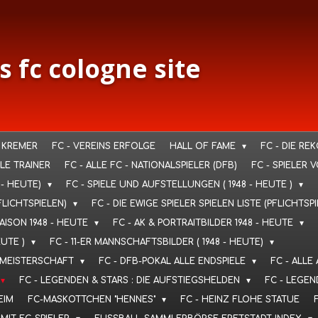
s fc cologne site
 KREMER
FC - VEREINS ERFOLGE
HALL OF FAME
FC - DIE RE
LLE TRAINER
FC - ALLE FC - NATIONALSPIELER (DFB)
FC - SPIELER 
 - HEUTE)
FC - SPIELE UND AUFSTELLUNGEN ( 1948 - HEUTE )
FLICHTSPIELEN)
FC - DIE EWIGE SPIELER SPIELEN LISTE (PFLICHTSP
SAISON 1948 - HEUTE
FC - AK & PORTRAITBILDER 1948 - HEUTE
EUTE )
FC - 11-ER MANNSCHAFTSBILDER ( 1948 - HEUTE)
T. MEISTERSCHAFT
FC - DFB-POKAL ALLE ENDSPIELE
FC - ALLE
FC - LEGENDEN & STARS : DIE AUFSTIEGSHELDEN
FC - LEGEN
EIM
FC-MASKOTTCHEN "HENNES"
FC - HEINZ FLOHE STATUE