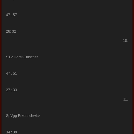
47 : 57
28: 32
10.
STV Horst-Emscher
47 : 51
27 : 33
11.
SpVgg Erkenschwick
34 : 39