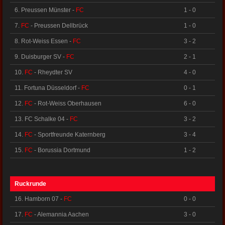
6. Preussen Münster -
FC
1 - 0
7.
FC
- Preussen Dellbrück
1 - 0
8. Rot-Weiss Essen -
FC
3 - 2
9. Duisburger SV -
FC
2 - 1
10.
FC
- Rheydter SV
4 - 0
11. Fortuna Düsseldorf -
FC
0 - 1
12.
FC
- Rot-Weiss Oberhausen
6 - 0
13. FC Schalke 04 -
FC
3 - 2
14.
FC
- Sportfreunde Katernberg
3 - 4
15.
FC
- Borussia Dortmund
1 - 2
Ruckrunde
16. Hamborn 07 -
FC
0 - 0
17.
FC
- Alemannia Aachen
3 - 0