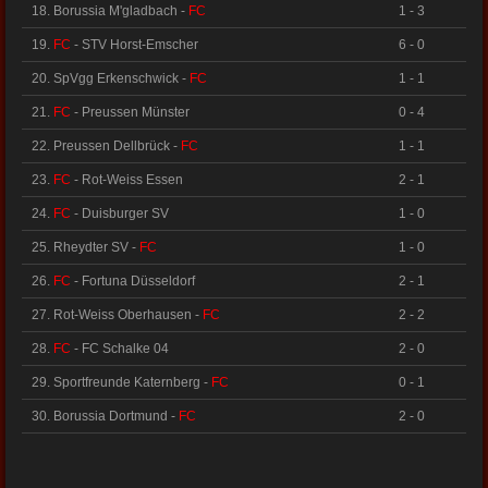
18. Borussia M'gladbach -
FC
1 - 3
19.
FC
- STV Horst-Emscher
6 - 0
20. SpVgg Erkenschwick -
FC
1 - 1
21.
FC
- Preussen Münster
0 - 4
22. Preussen Dellbrück -
FC
1 - 1
23.
FC
- Rot-Weiss Essen
2 - 1
24.
FC
- Duisburger SV
1 - 0
25. Rheydter SV -
FC
1 - 0
26.
FC
- Fortuna Düsseldorf
2 - 1
27. Rot-Weiss Oberhausen -
FC
2 - 2
28.
FC
- FC Schalke 04
2 - 0
29. Sportfreunde Katernberg -
FC
0 - 1
30. Borussia Dortmund -
FC
2 - 0