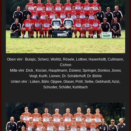
Oben vlnr : Bulajic, Scherz, Wollitz, Rösele, Lottner, Hasenhüttl, Cullmann,
Cichon
Mitte vlnr :Dick , Kocian, Hauptmann, Dziwior, Springer, Donkov, Jovov,
Voigt, Kurth, Lienen, Dr. Schäferhoff, Dr. Böhle
Unten vlnr : Lüken, Bähr, Ojigwe, Glaser, Pröll, Selke, Gebhardt, Azizi,
Schuster, Schäfer, Kuhlbach