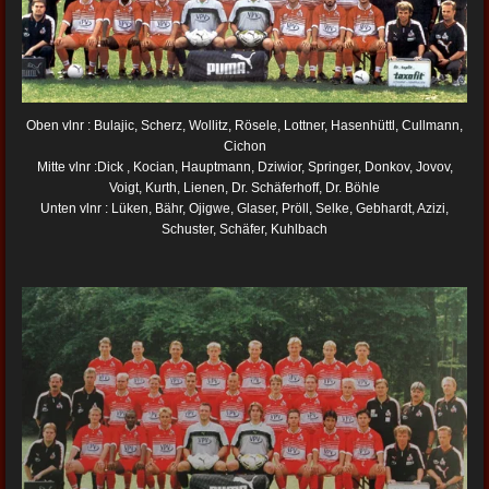
Oben vlnr : Bulajic, Scherz, Wollitz, Rösele, Lottner, Hasenhüttl, Cullmann,
Cichon
Mitte vlnr :Dick , Kocian, Hauptmann, Dziwior, Springer, Donkov, Jovov,
Voigt, Kurth, Lienen, Dr. Schäferhoff, Dr. Böhle
Unten vlnr : Lüken, Bähr, Ojigwe, Glaser, Pröll, Selke, Gebhardt, Azizi,
Schuster, Schäfer, Kuhlbach