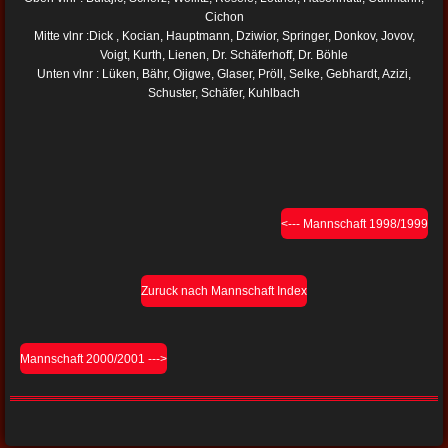
Cichon
Mitte vlnr :Dick , Kocian, Hauptmann, Dziwior, Springer, Donkov, Jovov,
Voigt, Kurth, Lienen, Dr. Schäferhoff, Dr. Böhle
Unten vlnr : Lüken, Bähr, Ojigwe, Glaser, Pröll, Selke, Gebhardt, Azizi,
Schuster, Schäfer, Kuhlbach
<--- Mannschaft 1998/1999
Zuruck nach Mannschaft Index
Mannschaft 2000/2001 --->