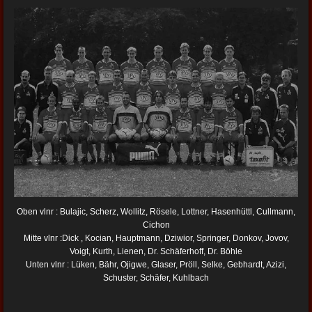
Oben vlnr : Bulajic, Scherz, Wollitz, Rösele, Lottner, Hasenhüttl, Cullmann,
Cichon
Mitte vlnr :Dick , Kocian, Hauptmann, Dziwior, Springer, Donkov, Jovov,
Voigt, Kurth, Lienen, Dr. Schäferhoff, Dr. Böhle
Unten vlnr : Lüken, Bähr, Ojigwe, Glaser, Pröll, Selke, Gebhardt, Azizi,
Schuster, Schäfer, Kuhlbach