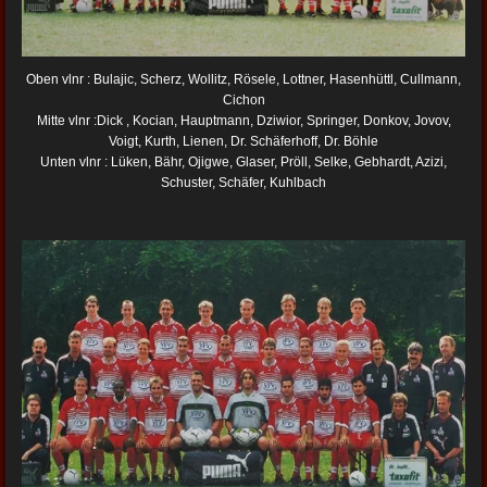
Oben vlnr : Bulajic, Scherz, Wollitz, Rösele, Lottner, Hasenhüttl, Cullmann,
Cichon
Mitte vlnr :Dick , Kocian, Hauptmann, Dziwior, Springer, Donkov, Jovov,
Voigt, Kurth, Lienen, Dr. Schäferhoff, Dr. Böhle
Unten vlnr : Lüken, Bähr, Ojigwe, Glaser, Pröll, Selke, Gebhardt, Azizi,
Schuster, Schäfer, Kuhlbach