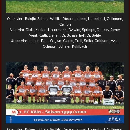
Oben vlnr : Bulajic, Scherz, Wollitz, Rösele, Lottner, Hasenhüttl, Cullmann,
Cichon
Mitte vlnr :Dick , Kocian, Hauptmann, Dziwior, Springer, Donkov, Jovov,
Voigt, Kurth, Lienen, Dr. Schäferhoff, Dr. Böhle
Unten vlnr : Lüken, Bähr, Ojigwe, Glaser, Pröll, Selke, Gebhardt, Azizi,
Schuster, Schäfer, Kuhlbach
Oben vlnr : Bulajic, Scherz, Wollitz, Rösele, Lottner, Hasenhüttl, Cullmann,