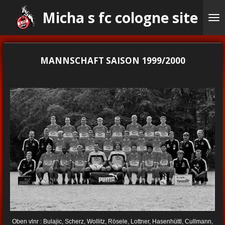
Ga
Micha s fc cologne site
direct
naar
de
hoofdinhoud
MANNSCHAFT SAISON 1999/2000
Oben vlnr : Bulajic, Scherz, Wollitz, Rösele, Lottner, Hasenhüttl, Cullmann,