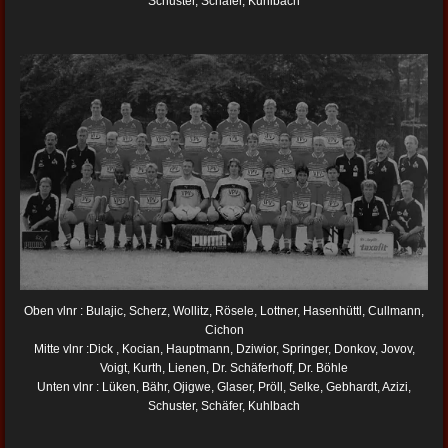
Schuster, Schäfer, Kuhlbach
Oben vlnr : Bulajic, Scherz, Wollitz, Rösele, Lottner, Hasenhüttl, Cullmann,
Cichon
Mitte vlnr :Dick , Kocian, Hauptmann, Dziwior, Springer, Donkov, Jovov,
Voigt, Kurth, Lienen, Dr. Schäferhoff, Dr. Böhle
Unten vlnr : Lüken, Bähr, Ojigwe, Glaser, Pröll, Selke, Gebhardt, Azizi,
Schuster, Schäfer, Kuhlbach