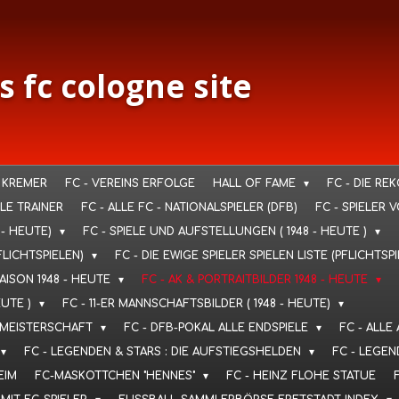
s fc cologne site
 KREMER
FC - VEREINS ERFOLGE
HALL OF FAME
FC - DIE RE
LLE TRAINER
FC - ALLE FC - NATIONALSPIELER (DFB)
FC - SPIELER 
 - HEUTE)
FC - SPIELE UND AUFSTELLUNGEN ( 1948 - HEUTE )
FLICHTSPIELEN)
FC - DIE EWIGE SPIELER SPIELEN LISTE (PFLICHTSP
SAISON 1948 - HEUTE
FC - AK & PORTRAITBILDER 1948 - HEUTE
EUTE )
FC - 11-ER MANNSCHAFTSBILDER ( 1948 - HEUTE)
T. MEISTERSCHAFT
FC - DFB-POKAL ALLE ENDSPIELE
FC - ALLE
FC - LEGENDEN & STARS : DIE AUFSTIEGSHELDEN
FC - LEGEN
EIM
FC-MASKOTTCHEN "HENNES"
FC - HEINZ FLOHE STATUE