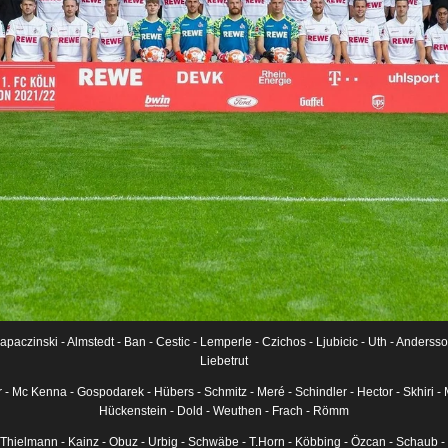
Lapaczinski - Almstedt - Ban - Cestic - Lemperle - Czichos - Ljubicic - Uth - Anders
Liebetrut
 Mc Kenna - Gospodarek - Hübers - Schmitz - Meré - Schindler - Hector - Skhiri -
Hückenstein - Dold - Weuthen - Frach - Römm
 Thielmann - Kainz - Obuz - Urbig - Schwäbe - T.Horn - Köbbing - Özcan - Schaub - K