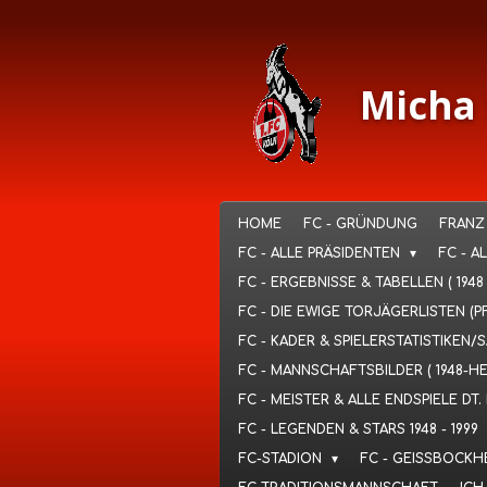
Ga
direct
naar
de
Micha 
hoofdinhoud
HOME
FC - GRÜNDUNG
FRANZ
FC - ALLE PRÄSIDENTEN
FC - A
FC - ERGEBNISSE & TABELLEN ( 1948
FC - DIE EWIGE TORJÄGERLISTEN (P
FC - KADER & SPIELERSTATISTIKEN/
FC - MANNSCHAFTSBILDER ( 1948-H
FC - MEISTER & ALLE ENDSPIELE D
FC - LEGENDEN & STARS 1948 - 1999
FC-STADION
FC - GEISSBOCKH