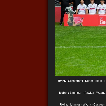
Hvlnr.
:
Schäferhoff - Kuper - Klein - 
Mvlnr. :
Baumgart - Pawlak - Wagner -
Uvlnr. :
Limnios - Wydra - Castrop -