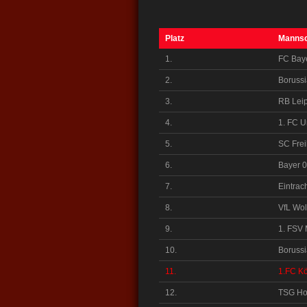
Platz
Mannsc
1.
FC Bay
2.
Boruss
3.
RB Leip
4.
1. FC U
5.
SC Frei
6.
Bayer 
7.
Eintrach
8.
VfL Wol
9.
1. FSV 
10.
Borussi
11.
1.FC Kö
12.
TSG Ho