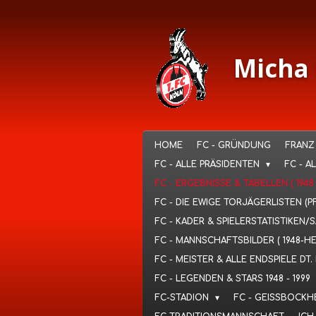
Ga
direct
naar
de
Micha 
hoofdinhoud
HOME
FC - GRÜNDUNG
FRANZ
FC - ALLE PRÄSIDENTEN
FC - A
FC - ERGEBNISSE & TABELLEN ( 1948
FC - DIE EWIGE TORJÄGERLISTEN (P
FC - KADER & SPIELERSTATISTIKEN/
FC - MANNSCHAFTSBILDER ( 1948-H
FC - MEISTER & ALLE ENDSPIELE D
FC - LEGENDEN & STARS 1948 - 1999
FC-STADION
FC - GEISSBOCKH