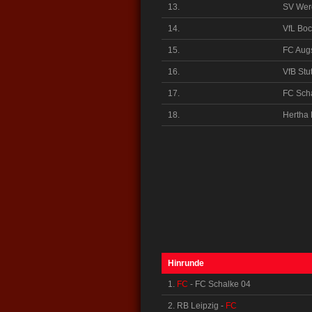
13.
SV Wer
14.
VfL Bo
15.
FC Aug
16.
VfB Stut
17.
FC Sch
18.
Hertha 
Hinrunde
1.
FC
- FC Schalke 04
2. RB Leipzig -
FC