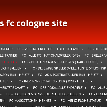
s fc cologne site
 KREMER
FC - VEREINS ERFOLGE
HALL OF FAME
FC - DIE RE
LLE TRAINER
FC - ALLE FC - NATIONALSPIELER (DFB)
FC - SPIELER 
 - HEUTE)
FC - SPIELE UND AUFSTELLUNGEN ( 1948 - HEUTE )
FLICHTSPIELEN)
FC - DIE EWIGE SPIELER SPIELEN LISTE (PFLICHTSP
SAISON 1948 - HEUTE
FC - AK & PORTRAITBILDER 1948 - HEUTE
EUTE )
FC - 11-ER MANNSCHAFTSBILDER ( 1948 - HEUTE)
T. MEISTERSCHAFT
FC - DFB-POKAL ALLE ENDSPIELE
FC - ALLE
FC - LEGENDEN & STARS : DIE AUFSTIEGSHELDEN
FC - LEGEN
EIM
FC-MASKOTTCHEN "HENNES"
FC - HEINZ FLOHE STATUE