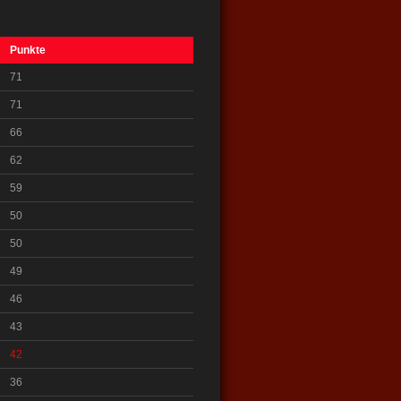
Punkte
71
71
66
62
59
50
50
49
46
43
42
36