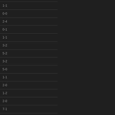
1-1
0-0
2-4
0-1
1-1
3-2
5-2
3-2
5-0
1-1
2-0
1-2
2-0
7-1