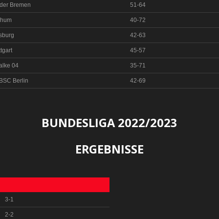
der Bremen
51-64
chum
40-72
sburg
42-63
tgart
45-57
alke 04
35-71
BSC Berlin
42-69
BUNDESLIGA 2022/2023
ERGEBNISSE
3-1
2-2