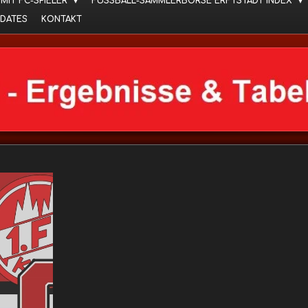
 MIT FC-SPIELER
FUSSBALL-SAMMLERBÖRSE ERFTSTADT INDEX
DATES
KONTAKT