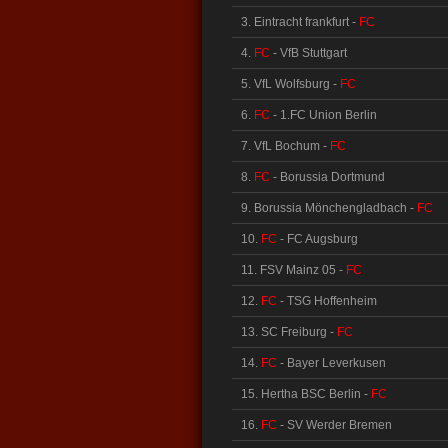
3. Eintracht frankfurt -
FC
4.
FC
- VfB Stuttgart
5. VfL Wolfsburg -
FC
6.
FC
- 1.FC Union Berlin
7. VfL Bochum -
FC
8.
FC
- Borussia Dortmund
9. Borussia Mönchengladbach -
FC
10.
FC
- FC Augsburg
11. FSV Mainz 05 -
FC
12.
FC
- TSG Hoffenheim
13. SC Freiburg -
FC
14.
FC
- Bayer Leverkusen
15. Hertha BSC Berlin -
FC
16.
FC
- SV Werder Bremen