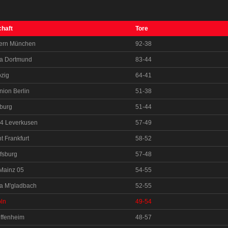
haft
Tore
ern München
92-38
ia Dortmund
83-44
zig
64-41
nion Berlin
51-38
burg
51-44
04 Leverkusen
57-49
t Frankfurt
58-52
fsburg
57-48
Mainz 05
54-55
a M'gladbach
52-55
ln
49-54
ffenheim
48-57