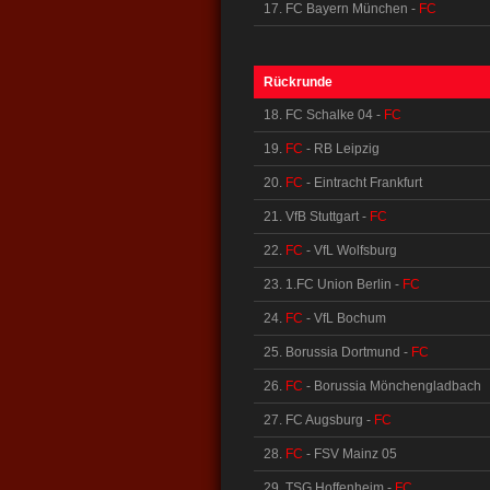
17. FC Bayern München -
FC
Rückrunde
18. FC Schalke 04 -
FC
19.
FC
- RB Leipzig
20.
FC
- Eintracht Frankfurt
21. VfB Stuttgart -
FC
22.
FC
- VfL Wolfsburg
23. 1.FC Union Berlin -
FC
24.
FC
- VfL Bochum
25. Borussia Dortmund -
FC
26.
FC
- Borussia Mönchengladbach
27. FC Augsburg -
FC
28.
FC
- FSV Mainz 05
29. TSG Hoffenheim -
FC