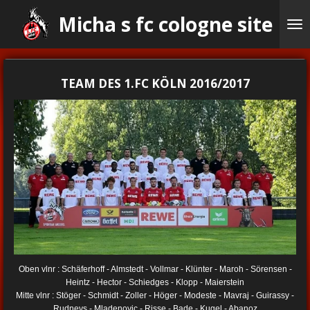
Ga
Micha s fc cologne site
direct
naar
de
hoofdinhoud
TEAM DES 1.FC KÖLN 2016/2017
Oben vlnr : Schäferhoff - Almstedt - Vollmar - Klünter - Maroh - Sörensen -
Heintz - Hector - Schiedges - Klopp - Maierstein
Mitte vlnr : Stöger - Schmidt - Zoller - Höger - Modeste - Mavraj - Guirassy -
Rudnevs - Mladenovic - Risse - Bade - Kugel - Abanoz