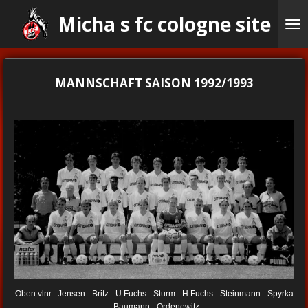
Ga
Micha s fc cologne site
direct
naar
de
hoofdinhoud
MANNSCHAFT SAISON 1992/1993
Oben vlnr : Jensen - Britz - U.Fuchs - Sturm - H.Fuchs - Steinmann - Spyrka
- Baumann - Ordenewitz