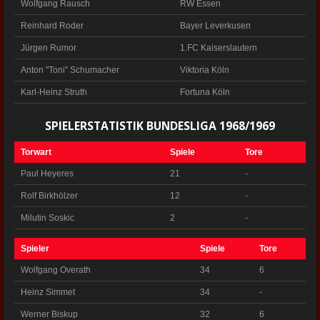
Wolfgang Rausch
RW Essen
Reinhard Roder
Bayer Leverkusen
Jürgen Rumor
1.FC Kaiserslautern
Anton "Toni" Schumacher
Viktoria Köln
Karl-Heinz Struth
Fortuna Köln
SPIELERSTATISTIK BUNDESLIGA 1968/1969
Torwart
Spiele
Tore
Paul Heyeres
21
-
Rolf Birkhölzer
12
-
Milutin Soskic
2
-
Spieler
Spiele
Tore
Wolfgang Overath
34
6
Heinz Simmet
34
-
Werner Biskup
32
6