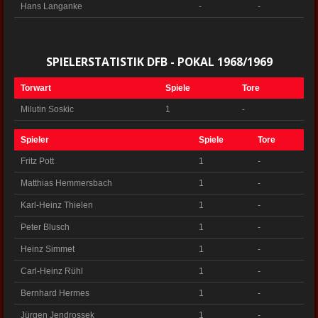
Hans Langanke
-
-
SPIELERSTATISTIK DFB - POKAL 1968/1969
Torwart
Spiele
Tore
Milutin Soskic
1
-
Spieler
Spiele
Tore
Fritz Pott
1
-
Matthias Hemmersbach
1
-
Karl-Heinz Thielen
1
-
Peter Blusch
1
-
Heinz Simmet
1
-
Carl-Heinz Rühl
1
-
Bernhard Hermes
1
-
Jürgen Jendrossek
1
-