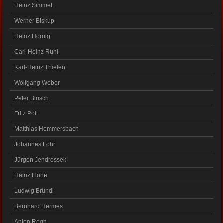
Heinz Simmet
Werner Biskup
Heinz Hornig
Carl-Heinz Rühl
Karl-Heinz Thielen
Wolfgang Weber
Peter Blusch
Fritz Pott
Matthias Hemmersbach
Johannes Löhr
Jürgen Jendrossek
Heinz Flohe
Ludwig Bründl
Bernhard Hermes
Anton Regh