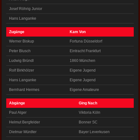
Josef Röhrig Junior
Hans Langanke
Zugänge
Kam Von
Werner Biskup
Fortuna Düsseldorf
Peter Blusch
Eintracht Frankfurt
Ludwig Bründl
1860 München
Rolf Birkhölzer
Eigene Jugend
Hans Langanke
Eigene Jugend
Bernhard Hermes
Eigene Amateure
Abgänge
Ging Nach
Paul Alger
Viktoria Köln
Helmut Bergfelder
Bonner SC
Dietmar Mürdter
Bayer Leverkusen