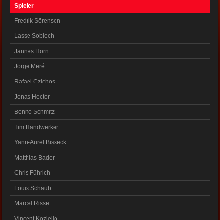
Spieler
Fredrik Sörensen
Lasse Sobiech
Jannes Horn
Jorge Meré
Rafael Czichos
Jonas Hector
Benno Schmitz
Tim Handwerker
Yann-Aurel Bisseck
Matthias Bader
Chris Führich
Louis Schaub
Marcel Risse
Vincent Koziello