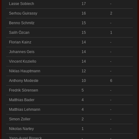
Lasse Sobiech
17
-
Serhou Guirassy
16
2
Benno Schmitz
15
-
Salih Özcan
15
1
Florian Kainz
14
-
Johannes Geis
14
-
Vincent Koziello
14
-
Niklas Hauptmann
12
-
Anthony Modeste
10
6
Fredrik Sörensen
5
-
Matthias Bader
4
-
Matthias Lehmann
4
-
Simon Zoller
2
-
Nikolas Nartey
1
-
Yann-Aurel Bisseck
-
-