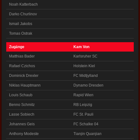
Noah Katterbach
Darko Churlinov
Ismail Jakobs
Tomas Ostrak
Zugänge
Kam Von
Matthias Bader
Karlsruher SC
Rafael Czichos
Holstein Kiel
Dominick Drexler
FC Midtjylland
Niklas Hauptmann
Dynamo Dresden
Louis Schaub
Rapid Wien
Benno Schmitz
RB Leipzig
Lasse Sobiech
FC St. Pauli
Johannes Geis
FC Schalke 04
Anthony Modeste
Tianjin Quanjian