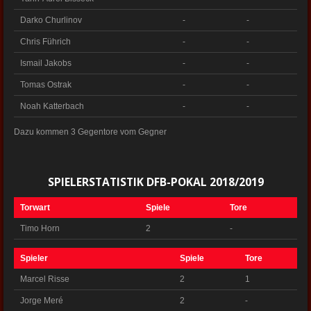
Darko Churlinov
-
-
Chris Führich
-
-
Ismail Jakobs
-
-
Tomas Ostrak
-
-
Noah Katterbach
-
-
Dazu kommen 3 Gegentore vom Gegner
SPIELERSTATISTIK DFB-POKAL 2018/2019
Torwart
Spiele
Tore
Timo Horn
2
-
Spieler
Spiele
Tore
Marcel Risse
2
1
Jorge Meré
2
-