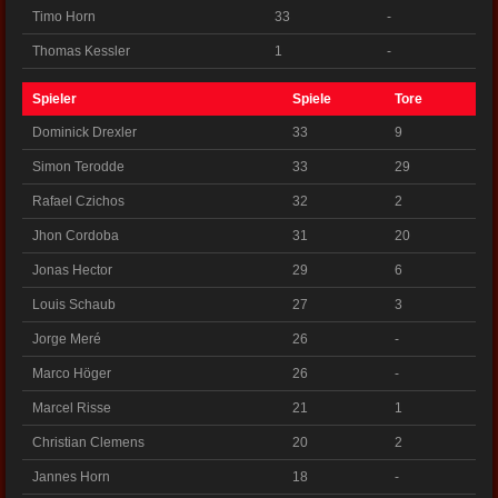
Timo Horn
33
-
Thomas Kessler
1
-
Spieler
Spiele
Tore
Dominick Drexler
33
9
Simon Terodde
33
29
Rafael Czichos
32
2
Jhon Cordoba
31
20
Jonas Hector
29
6
Louis Schaub
27
3
Jorge Meré
26
-
Marco Höger
26
-
Marcel Risse
21
1
Christian Clemens
20
2
Jannes Horn
18
-