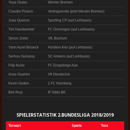
Yuya Osako
Werder Bremen
Claudio Pizarro
Vertragsende (jetzt Werder Bremen)
Joao Queiros
Sporting CP (auf Leihbasis)
Tim Handwerker
FC Groningen (auf Leihbasis)
Simon Zoller
VfL Bochum
Yann Aurel Bisseck
Holstein Kiel (auf Leihbasis)
Serhou Guirassy
SC Amiens (auf Leihbasis)
Filip Kusic
FC Erzgebirge Aue
Anas Ouahim
Vfl Osnabrück
Kevin Goden
1.FC Nürnberg
Birk Risa
IF Odds BK
SPIELERSTATISTIK 2.BUNDESLIGA 2018/2019
Torwart
Spiele
Tore