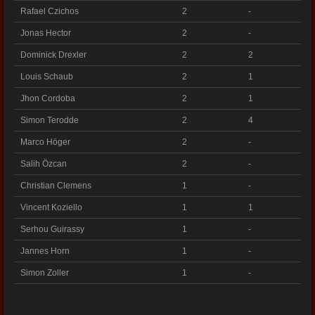
Rafael Czichos
2
-
Jonas Hector
2
-
Dominick Drexler
2
2
Louis Schaub
2
1
Jhon Cordoba
2
1
Simon Terodde
2
4
Marco Höger
2
-
Salih Özcan
2
-
Christian Clemens
1
-
Vincent Koziello
1
1
Serhou Guirassy
1
-
Jannes Horn
1
-
Simon Zoller
1
-