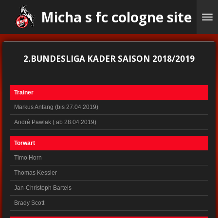
Ga
Micha s fc cologne site
direct
naar
de
hoofdinhoud
2.BUNDESLIGA KADER SAISON 2018/2019
Trainer
Markus Anfang (bis 27.04.2019)
André Pawlak ( ab 28.04.2019)
Torwart
Timo Horn
Thomas Kessler
Jan-Christoph Bartels
Brady Scott