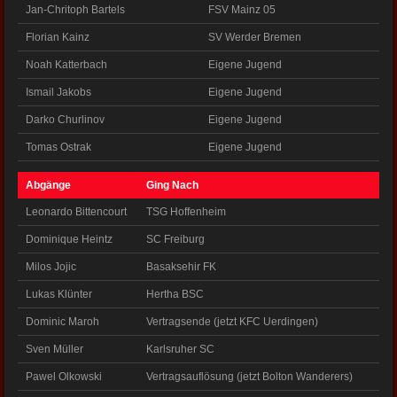
Jan-Chritoph Bartels
FSV Mainz 05
Florian Kainz
SV Werder Bremen
Noah Katterbach
Eigene Jugend
Ismail Jakobs
Eigene Jugend
Darko Churlinov
Eigene Jugend
Tomas Ostrak
Eigene Jugend
Abgänge
Ging Nach
Leonardo Bittencourt
TSG Hoffenheim
Dominique Heintz
SC Freiburg
Milos Jojic
Basaksehir FK
Lukas Klünter
Hertha BSC
Dominic Maroh
Vertragsende (jetzt KFC Uerdingen)
Sven Müller
Karlsruher SC
Pawel Olkowski
Vertragsauflösung (jetzt Bolton Wanderers)