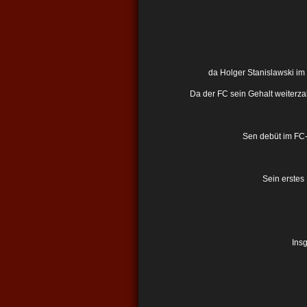
da Holger Stanislawski im 
Da der FC sein Gehalt weiterzah
Sen debüt im FC-
Sein erstes
Insg