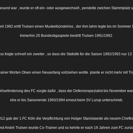
gesund war , wurde er oft ein- oder ausgewechselt , pendelte zwichen Stammplatz 
pril 1992 erlitt Trulsen einen Muskelbündelriss , der ihm lahm legte bis im Sommer 
Immerhin 20 Bundesligaspiele bestritt Trulsen 1991/1992.
folgte schnell ein zweiter , so dass die Statistik für die Saison 1992/1993 nur 13 a
ainer Morten Olsen einen Neuanfang vollziehen wollte plante er nicht mehr mit Tr
löseforderung des FC sorgte dafür , dass der Defensivspezialist bis November war
ehe er bis Saisonende 1993/1994 erneut beim SV Lurup unterschrieb.
12 gab der 1.FC Köln die Verpflichtung von Holger Stanislawski als neuem Cheftra
nd André Trulsen wurde Co-Trainer und so kehrte er nach 19 Jahren zum FC zurüc