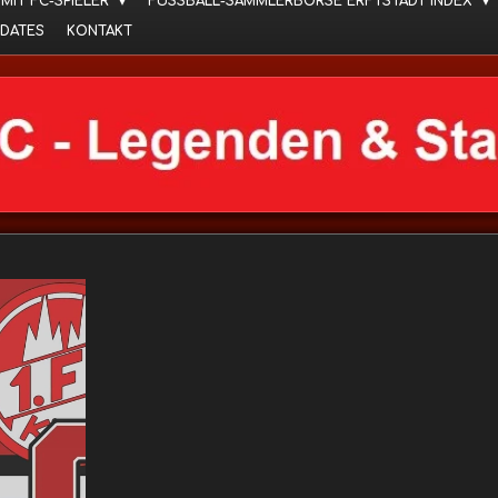
 MIT FC-SPIELER
FUSSBALL-SAMMLERBÖRSE ERFTSTADT INDEX
DATES
KONTAKT