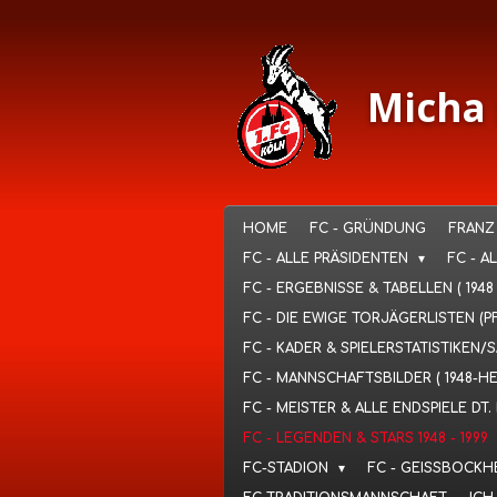
Ga
direct
naar
de
Micha 
hoofdinhoud
HOME
FC - GRÜNDUNG
FRANZ
FC - ALLE PRÄSIDENTEN
FC - A
FC - ERGEBNISSE & TABELLEN ( 1948
FC - DIE EWIGE TORJÄGERLISTEN (P
FC - KADER & SPIELERSTATISTIKEN/
FC - MANNSCHAFTSBILDER ( 1948-H
FC - MEISTER & ALLE ENDSPIELE D
FC - LEGENDEN & STARS 1948 - 1999
FC-STADION
FC - GEISSBOCKH