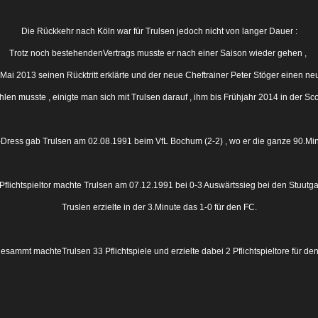
Die Rückkehr nach Köln war für Trulsen jedoch nicht von langer Dauer :
Trotz noch bestehendenVertrags musste er nach einer Saison wieder gehen ,
Mai 2013 seinen Rücktritt erklärte und der neue Cheftrainer Peter Stöger einen ne
len musste , einigte man sich mit Trulsen darauf , ihm bis Frühjahr 2014 in der Sc
Dress gab Trulsen am 02.08.1991 beim VfL Bochum (2-2) , wo er die ganze 90.Minu
 Pflichtspieltor machte Trulsen am 07.12.1991 bei 0-3 Auswärtssieg bei den Stuutgar
Truslen erzielte in der 3.Minute das 1-0 für den FC.
esammt machteTrulsen 33 Pflichtspiele und erzielte dabei 2 Pflichtspieltore für de