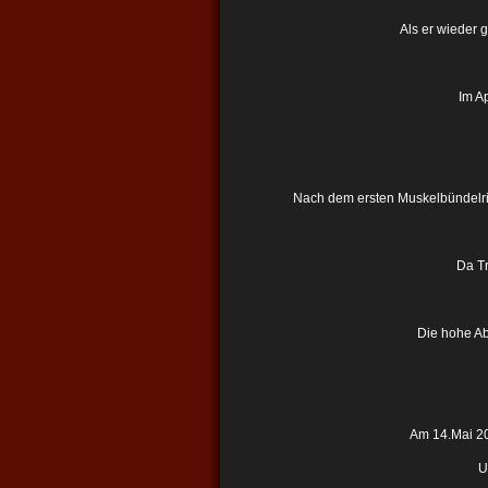
Als er wieder 
Im A
Nach dem ersten Muskelbündelriss 
Da Tr
Die hohe Ab
Am 14.Mai 20
U