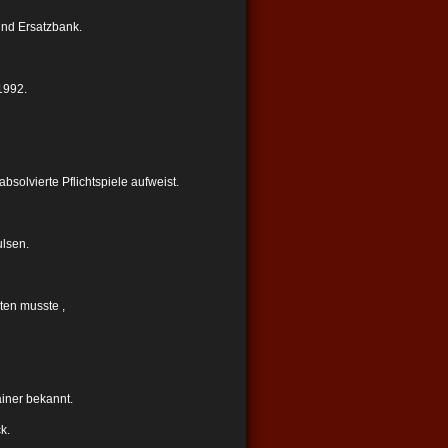
und Ersatzbank.
1992.
bsolvierte Pflichtspiele aufweist.
ulsen.
ten musste ,
iner bekannt.
k.