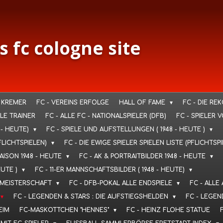
s fc cologne site
 KREMER
FC - VEREINS ERFOLGE
HALL OF FAME
FC - DIE RE
LLE TRAINER
FC - ALLE FC - NATIONALSPIELER (DFB)
FC - SPIELER 
 - HEUTE)
FC - SPIELE UND AUFSTELLUNGEN ( 1948 - HEUTE )
FLICHTSPIELEN)
FC - DIE EWIGE SPIELER SPIELEN LISTE (PFLICHTSP
SAISON 1948 - HEUTE
FC - AK & PORTRAITBILDER 1948 - HEUTE
EUTE )
FC - 11-ER MANNSCHAFTSBILDER ( 1948 - HEUTE)
T. MEISTERSCHAFT
FC - DFB-POKAL ALLE ENDSPIELE
FC - ALLE
FC - LEGENDEN & STARS : DIE AUFSTIEGSHELDEN
FC - LEGEN
EIM
FC-MASKOTTCHEN "HENNES"
FC - HEINZ FLOHE STATUE