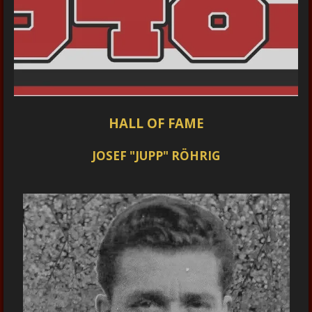
HALL OF FAME
JOSEF "JUPP" RÖHRIG