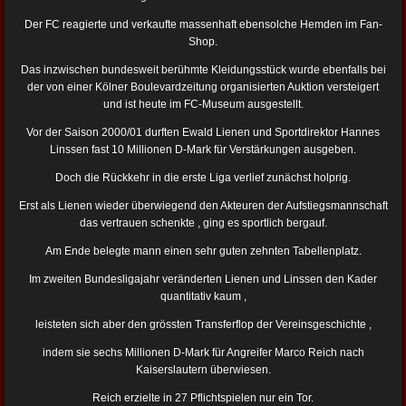
Der FC reagierte und verkaufte massenhaft ebensolche Hemden im Fan-
Shop.
Das inzwischen bundesweit berühmte Kleidungsstück wurde ebenfalls bei
der von einer Kölner Boulevardzeitung organisierten Auktion versteigert
und ist heute im FC-Museum ausgestellt.
Vor der Saison 2000/01 durften Ewald Lienen und Sportdirektor Hannes
Linssen fast 10 Millionen D-Mark für Verstärkungen ausgeben.
Doch die Rückkehr in die erste Liga verlief zunächst holprig.
Erst als Lienen wieder überwiegend den Akteuren der Aufstiegsmannschaft
das vertrauen schenkte ,
ging es sportlich bergauf.
Am Ende belegte mann einen sehr guten zehnten Tabellenplatz.
Im zweiten Bundesligajahr veränderten Lienen und Linssen den Kader
quantitativ kaum ,
leisteten sich aber den grössten Transferflop der Vereinsgeschichte ,
indem sie sechs Millionen D-Mark für Angreifer Marco Reich nach
Kaiserslautern überwiesen.
Reich erzielte in 27 Pflichtspielen nur ein Tor.