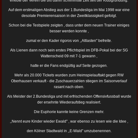
erlebte der Verein die bis dahin schlimmste Zeit seit der Klubgründung.
Auf dem erstmaligen Abstieg aus der 1.Bundesliga im Mai 1998 war eine
desolate Premierensaison in der Zweitklassigkeit gefolgt.
Schon bei die Testspiele zeigten , dass unter dem neuen Trainer einiges
besser werden konnte ,
zumal er den Kader rigoros von ,,Altlasten" befreite.
Als Lienen dann noch sein erstes Pflichtspiel im DFB-Pokal bei der SG
Wattenscheid 09 mit 7-1 gewann ,
hatte er die Fans endgültig auf Seite gezogen.
Mehr als 20.000 Tickets wurden zum Heimspielauftakt gegen RW
Oberhausen verkauft - die Zuschauerzahlen stiegen im Saisonverlauf
rasant nach oben.
Als Meister der 2.Bundesliga und mit erfrischenden Offensivfussball wurde
der ersehnte Wiederaufstieg realisiert.
Die Euphorie kannte keine Grenzen mehr.
,,Nennt eure Kinder wieder Ewald" , war ebenso zu lesen wie die Idee ,
den Kölner Stadtwald in ,,E-Wald" umzubenennen.