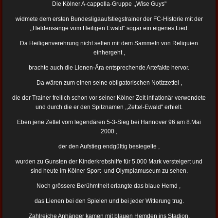
Die Kölner A-cappella-Gruppe ,,Wise Guys"
widmete dem ersten Bundesligaaufstiegstrainer der FC-Historie mit der
,,Heldensange vom Heiligen Ewald" sogar ein eigenes Lied.
Da Heiligenverehrung nicht selten mit dem Sammeln von Reliquien
einhergeht ,
brachte auch die Lienen-Ära entsprechende Artefakte hervor.
Da wären zum einen seine obligatorischen Notizzettel ,
die der Trainer freilich schon vor seiner Kölner Zeit inflationär verwendete
und durch die er den Spitznamen ,,Zettel-Ewald" erhielt.
Eben jene Zettel vom legendären 5-3-Sieg bei Hannover 96 am 8.Mai
2000 ,
der den Aufstieg endgültig besiegelte ,
wurden zu Gunsten der Kinderkrebshilfe für 5.000 Mark versteigert und
sind heute im Kölner Sport- und Olympiamuseum zu sehen.
Noch grössere Berühmtheit erlangte das blaue Hemd ,
das Lienen bei den Spielen und bei jeder Witterung trug.
Zahlreiche Anhänger kamen mit blauen Hemden ins Stadion.