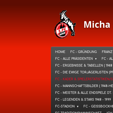
Ga
direct
naar
de
Micha 
hoofdinhoud
HOME
FC - GRÜNDUNG
FRANZ
FC - ALLE PRÄSIDENTEN
FC - A
FC - ERGEBNISSE & TABELLEN ( 1948
FC - DIE EWIGE TORJÄGERLISTEN (P
FC - KADER & SPIELERSTATISTIKEN/
FC - MANNSCHAFTSBILDER ( 1948-H
FC - MEISTER & ALLE ENDSPIELE D
FC - LEGENDEN & STARS 1948 - 1999
FC-STADION
FC - GEISSBOCKH