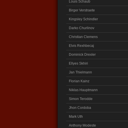
Louis Schaub
Birger Verstraete
Kingsley Schindler
Darko Churlinov
Christian Clemens
Elvis Rexhbecaj
Dominick Drexler
Ellyes Skhiri
Jan Thielmann
Florian Kainz
Niklas Hauptmann
Simon Terodde
Jhon Cordoba
Mark Uth
Anthony Modeste