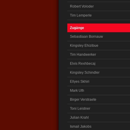
Robert Voloder
Tim Lemperle
Zugänge
Sebastiaan Bornauw
Kingsley Ehizibue
Tim Handwerker
Elvis Rexhbecaj
Kingsley Schindler
Ellyes Skhiri
Mark Uth
Birger Verstraete
Toni Leistner
Julian Krahl
Ismail Jakobs