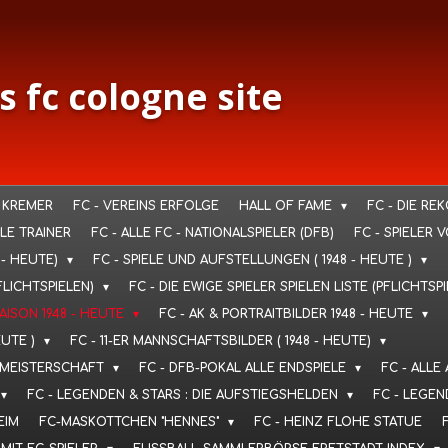
s fc cologne site
 KREMER
FC - VEREINS ERFOLGE
HALL OF FAME
FC - DIE RE
LLE TRAINER
FC - ALLE FC - NATIONALSPIELER (DFB)
FC - SPIELER 
 - HEUTE)
FC - SPIELE UND AUFSTELLUNGEN ( 1948 - HEUTE )
FLICHTSPIELEN)
FC - DIE EWIGE SPIELER SPIELEN LISTE (PFLICHTSP
SAISON 1948 - HEUTE
FC - AK & PORTRAITBILDER 1948 - HEUTE
EUTE )
FC - 11-ER MANNSCHAFTSBILDER ( 1948 - HEUTE)
T. MEISTERSCHAFT
FC - DFB-POKAL ALLE ENDSPIELE
FC - ALLE
FC - LEGENDEN & STARS : DIE AUFSTIEGSHELDEN
FC - LEGEN
EIM
FC-MASKOTTCHEN "HENNES"
FC - HEINZ FLOHE STATUE