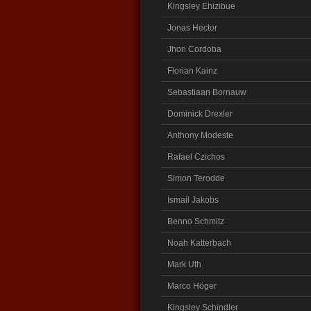
Kingsley Ehizibue
Jonas Hector
Jhon Cordoba
Florian Kainz
Sebastiaan Bornauw
Dominick Drexler
Anthony Modeste
Rafael Czichos
Simon Terodde
Ismail Jakobs
Benno Schmitz
Noah Katterbach
Mark Uth
Marco Höger
Kingsley Schindler