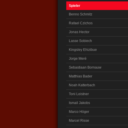
Spieler
Benno Schmitz
Rafael Czichos
Jonas Hector
Lasse Sobiech
Kingsley Ehizibue
Jorge Meré
Sebastiaan Bornauw
Matthias Bader
Noah Katterbach
Toni Leistner
Ismail Jakobs
Marco Höger
Marcel Risse