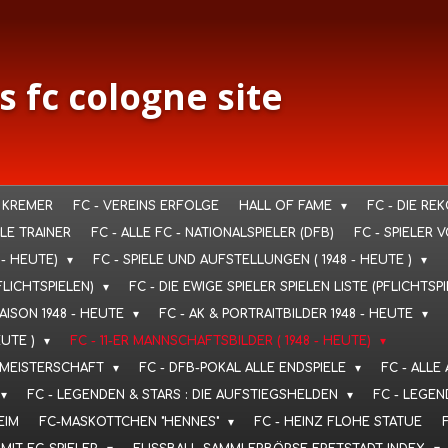
s fc cologne site
 KREMER
FC - VEREINS ERFOLGE
HALL OF FAME
FC - DIE RE
LLE TRAINER
FC - ALLE FC - NATIONALSPIELER (DFB)
FC - SPIELER 
 - HEUTE)
FC - SPIELE UND AUFSTELLUNGEN ( 1948 - HEUTE )
FLICHTSPIELEN)
FC - DIE EWIGE SPIELER SPIELEN LISTE (PFLICHTSP
SAISON 1948 - HEUTE
FC - AK & PORTRAITBILDER 1948 - HEUTE
EUTE )
FC - 11-ER MANNSCHAFTSBILDER ( 1948 - HEUTE)
T. MEISTERSCHAFT
FC - DFB-POKAL ALLE ENDSPIELE
FC - ALLE
FC - LEGENDEN & STARS : DIE AUFSTIEGSHELDEN
FC - LEGEN
EIM
FC-MASKOTTCHEN "HENNES"
FC - HEINZ FLOHE STATUE