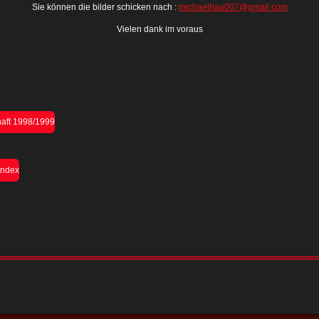
Sie können die bilder schicken nach :
michaelhau007@gmail.com
Vielen dank im voraus
haft 1998/1999
Index