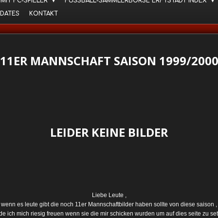
 MIT FC-SPIELER
FUSSBALL-SAMMLERBÖRSE ERFTSTADT INDEX
DATES
KONTAKT
11ER MANNSCHAFT SAISON 1999/200
LEIDER KEINE BILDER
Liebe Leute ,
wenn es leute gibt die noch 11er Mannschaftbilder haben sollte von diese saison ,
e ich mich riesig freuen wenn sie die mir schicken wurden um auf dies seite zu se