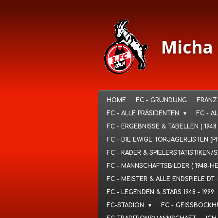
Ga
direct
naar
de
Micha 
hoofdinhoud
HOME
FC - GRÜNDUNG
FRANZ
FC - ALLE PRÄSIDENTEN
FC - A
FC - ERGEBNISSE & TABELLEN ( 1948
FC - DIE EWIGE TORJÄGERLISTEN (P
FC - KADER & SPIELERSTATISTIKEN/
FC - MANNSCHAFTSBILDER ( 1948-H
FC - MEISTER & ALLE ENDSPIELE D
FC - LEGENDEN & STARS 1948 - 1999
FC-STADION
FC - GEISSBOCKH