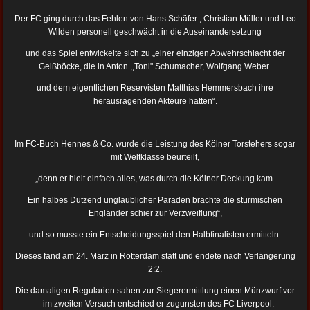
Der FC ging durch das Fehlen von Hans Schäfer , Christian Müller und Leo
Wilden personell geschwächt in die Auseinandersetzung
und das Spiel entwickelte sich zu „einer einzigen Abwehrschlacht der
Geißböcke, die in Anton ,,Toni" Schumacher, Wolfgang Weber
und dem eigentlichen Reservisten Matthias Hemmersbach ihre
herausragenden Akteure hatten“.
Im FC-Buch Hennes & Co. wurde die Leistung des Kölner Torstehers sogar
mit Weltklasse beurteilt,
„denn er hielt einfach alles, was durch die Kölner Deckung kam.
Ein halbes Dutzend unglaublicher Paraden brachte die stürmischen
Engländer schier zur Verzweiflung“,
und so musste ein Entscheidungsspiel den Halbfinalisten ermitteln.
Dieses fand am 24. März in Rotterdam statt und endete nach Verlängerung
2:2.
Die damaligen Regularien sahen zur Siegerermittlung einen Münzwurf vor
– im zweiten Versuch entschied er zugunsten des FC Liverpool.