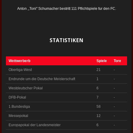
Anton ,,Toni" Schumacher bestritt 111 Pflichtspiele fur den FC.
STATISTIKEN
Wettwerberb
Spiele
Tore
Oberliga-West
21
-
Endrunde um die Deutsche Meisterschaft
1
-
Westdeutscher Pokal
6
-
DFB-Pokal
7
-
1.Bundesliga
58
-
Messepokal
12
-
Europapokal der Landesmeister
6
-