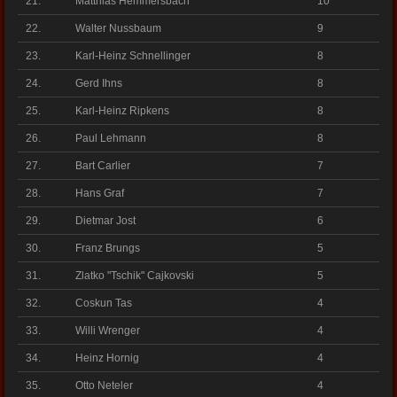
21.
Matthias Hemmersbach
10
22.
Walter Nussbaum
9
23.
Karl-Heinz Schnellinger
8
24.
Gerd Ihns
8
25.
Karl-Heinz Ripkens
8
26.
Paul Lehmann
8
27.
Bart Carlier
7
28.
Hans Graf
7
29.
Dietmar Jost
6
30.
Franz Brungs
5
31.
Zlatko "Tschik" Cajkovski
5
32.
Coskun Tas
4
33.
Willi Wrenger
4
34.
Heinz Hornig
4
35.
Otto Neteler
4