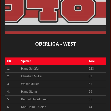
OBERLIGA - WEST
Plz
Spieler
Tore
1.
Hans Schäfer
223
2.
Christian Müller
82
3.
Walter Müller
61
4.
Hans Sturm
59
5.
Berthold Nordmann
55
6.
Karl-Heinz Thielen
44