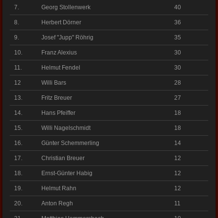
7.
Georg Stollenwerk
40
8.
Herbert Dörner
36
9.
Josef "Jupp" Röhrig
35
10.
Franz Alexius
30
11.
Helmut Fendel
30
12
Willi Bars
28
13.
Fritz Breuer
27
14.
Hans Pfeiffer
18
15.
Willi Nagelschmidt
18
16.
Günter Schemmerling
14
17.
Christian Breuer
12
18.
Ernst-Günter Habig
12
19.
Helmut Rahn
12
20.
Anton Regh
11