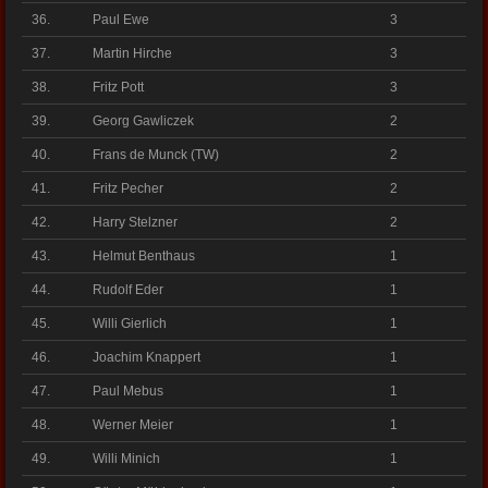
36.
Paul Ewe
3
37.
Martin Hirche
3
38.
Fritz Pott
3
39.
Georg Gawliczek
2
40.
Frans de Munck (TW)
2
41.
Fritz Pecher
2
42.
Harry Stelzner
2
43.
Helmut Benthaus
1
44.
Rudolf Eder
1
45.
Willi Gierlich
1
46.
Joachim Knappert
1
47.
Paul Mebus
1
48.
Werner Meier
1
49.
Willi Minich
1