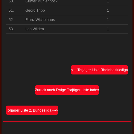
50.
Günter Mühlenbock
1
51.
Georg Tripp
1
52.
Franz Wichelhaus
1
53.
Leo Wilden
1
<--- Torjäger Liste Rheinbezirksliga
Zuruck nach Ewige Torjäger Liste Index
Torjäger Liste 2. Bundesliga --->