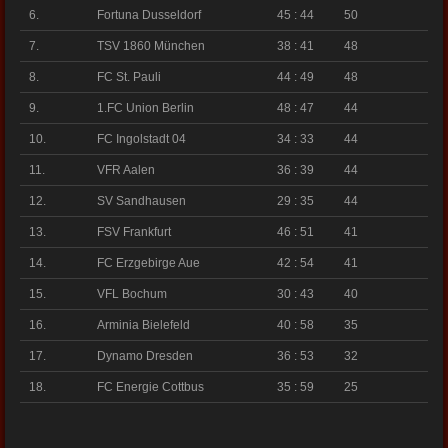
6.
Fortuna Dusseldorf
45 : 44
50
7.
TSV 1860 München
38 : 41
48
8.
FC St. Pauli
44 : 49
48
9.
1.FC Union Berlin
48 : 47
44
10.
FC Ingolstadt 04
34 : 33
44
11.
VFR Aalen
36 : 39
44
12.
SV Sandhausen
29 : 35
44
13.
FSV Frankfurt
46 : 51
41
14.
FC Erzgebirge Aue
42 : 54
41
15.
VFL Bochum
30 : 43
40
16.
Arminia Bielefeld
40 : 58
35
17.
Dynamo Dresden
36 : 53
32
18.
FC Energie Cottbus
35 : 59
25