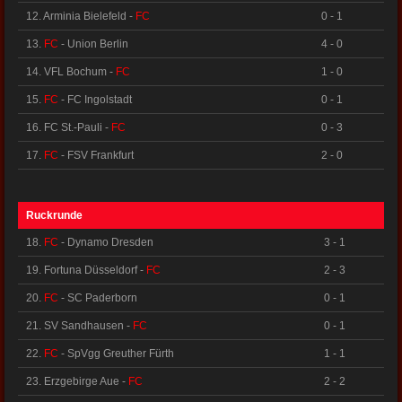
12. Arminia Bielefeld -
FC
0 - 1
13.
FC
- Union Berlin
4 - 0
14. VFL Bochum -
FC
1 - 0
15.
FC
- FC Ingolstadt
0 - 1
16. FC St.-Pauli -
FC
0 - 3
17.
FC
- FSV Frankfurt
2 - 0
Ruckrunde
18.
FC
- Dynamo Dresden
3 - 1
19. Fortuna Düsseldorf -
FC
2 - 3
20.
FC
- SC Paderborn
0 - 1
21. SV Sandhausen -
FC
0 - 1
22.
FC
- SpVgg Greuther Fürth
1 - 1
23. Erzgebirge Aue -
FC
2 - 2