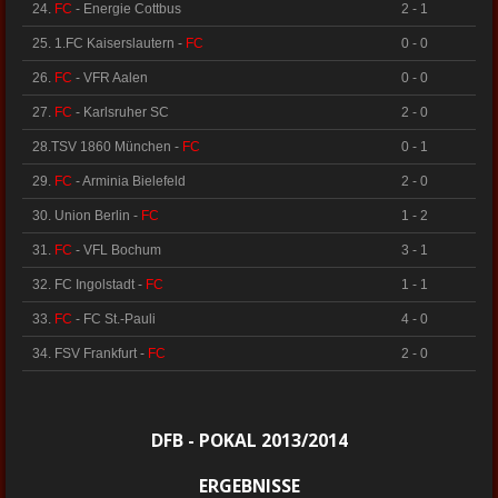
24.
FC
- Energie Cottbus
2 - 1
25. 1.FC Kaiserslautern -
FC
0 - 0
26.
FC
- VFR Aalen
0 - 0
27.
FC
- Karlsruher SC
2 - 0
28.TSV 1860 München -
FC
0 - 1
29.
FC
- Arminia Bielefeld
2 - 0
30. Union Berlin -
FC
1 - 2
31.
FC
- VFL Bochum
3 - 1
32. FC Ingolstadt -
FC
1 - 1
33.
FC
- FC St.-Pauli
4 - 0
34. FSV Frankfurt -
FC
2 - 0
DFB - POKAL 2013/2014
ERGEBNISSE