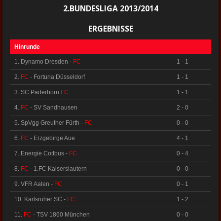
2.BUNDESLIGA 2013/2014
ERGEBNISSE
Hinrunde
1. Dynamo Dresden -
FC
1 - 1
2.
FC
- Fortuna Düsseldorf
1 - 1
3. SC Paderborn
FC
1 - 1
4.
FC
- SV Sandhausen
2 - 0
5. SpVgg Greuther Fürth -
FC
0 - 0
6.
FC
- Erzgebirge Aue
4 - 1
7. Energie Cottbus -
FC
0 - 4
8.
FC
- 1.FC Kaiserslautern
0 - 0
9. VFR Aalen -
FC
0 - 1
10. Karlsruher SC -
FC
1 - 2
11.
FC
- TSV 1860 München
0 - 0