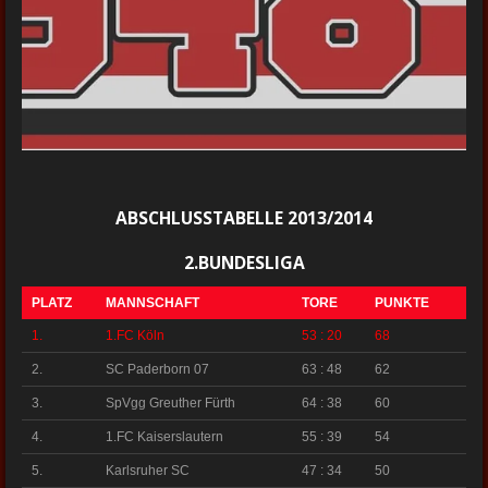
ABSCHLUSSTABELLE 2013/2014
2.BUNDESLIGA
PLATZ
MANNSCHAFT
TORE
PUNKTE
1.
1.FC Köln
53 : 20
68
2.
SC Paderborn 07
63 : 48
62
3.
SpVgg Greuther Fürth
64 : 38
60
4.
1.FC Kaiserslautern
55 : 39
54
5.
Karlsruher SC
47 : 34
50