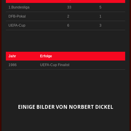
1.Bundesliga
33
5
DFB-Pokal
2
1
UEFA-Cup
6
3
Jahr
Erfolge
1986
UEFA-Cup Finalist
EINIGE BILDER VON NORBERT DICKEL