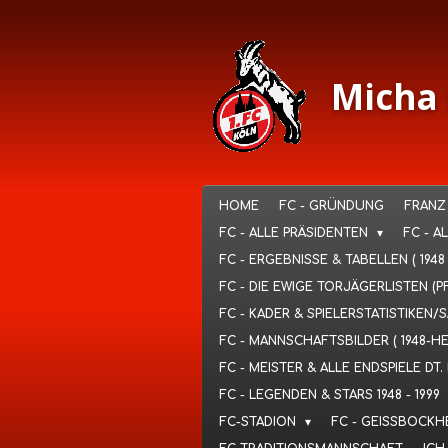
Ga
direct
naar
de
Micha 
hoofdinhoud
HOME
FC - GRÜNDUNG
FRANZ
FC - ALLE PRÄSIDENTEN
FC - A
FC - ERGEBNISSE & TABELLEN ( 1948
FC - DIE EWIGE TORJÄGERLISTEN (P
FC - KADER & SPIELERSTATISTIKEN/
FC - MANNSCHAFTSBILDER ( 1948-H
FC - MEISTER & ALLE ENDSPIELE D
FC - LEGENDEN & STARS 1948 - 1999
FC-STADION
FC - GEISSBOCKH