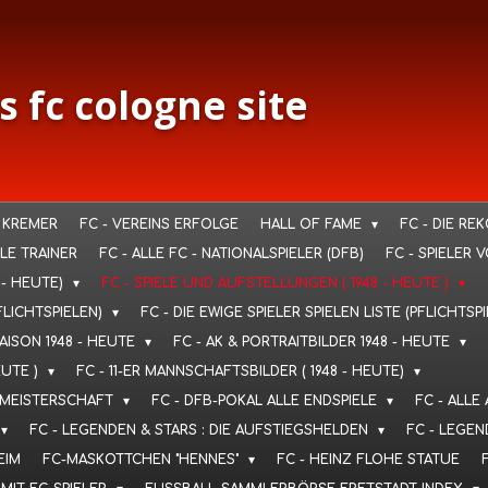
s fc cologne site
 KREMER
FC - VEREINS ERFOLGE
HALL OF FAME
FC - DIE RE
LLE TRAINER
FC - ALLE FC - NATIONALSPIELER (DFB)
FC - SPIELER 
 - HEUTE)
FC - SPIELE UND AUFSTELLUNGEN ( 1948 - HEUTE )
FLICHTSPIELEN)
FC - DIE EWIGE SPIELER SPIELEN LISTE (PFLICHTSP
SAISON 1948 - HEUTE
FC - AK & PORTRAITBILDER 1948 - HEUTE
EUTE )
FC - 11-ER MANNSCHAFTSBILDER ( 1948 - HEUTE)
T. MEISTERSCHAFT
FC - DFB-POKAL ALLE ENDSPIELE
FC - ALLE
FC - LEGENDEN & STARS : DIE AUFSTIEGSHELDEN
FC - LEGEN
EIM
FC-MASKOTTCHEN "HENNES"
FC - HEINZ FLOHE STATUE