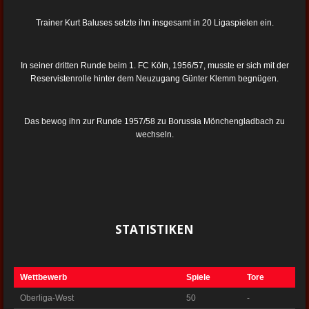
Trainer Kurt Baluses setzte ihn insgesamt in 20 Ligaspielen ein.
In seiner dritten Runde beim 1. FC Köln, 1956/57, musste er sich mit der
Reservistenrolle hinter dem Neuzugang Günter Klemm begnügen.
Das bewog ihn zur Runde 1957/58 zu Borussia Mönchengladbach zu
wechseln.
STATISTIKEN
Wettbewerb
Spiele
Tore
Oberliga-West
50
-