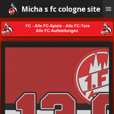
Ga
Micha s fc cologne site
direct
naar
de
hoofdinhoud