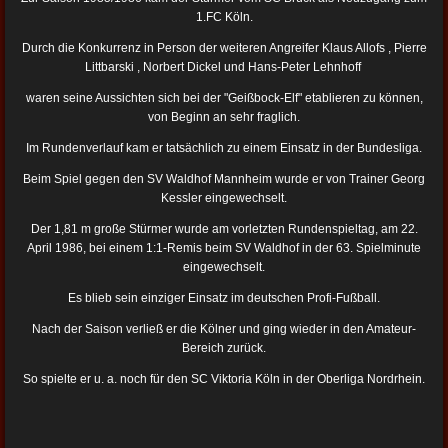
1.FC Köln.
Durch die Konkurrenz in Person der weiteren Angreifer Klaus Allofs , Pierre
Littbarski , Norbert Dickel und Hans-Peter Lehnhoff
waren seine Aussichten sich bei der "Geißbock-Elf" etablieren zu können,
von Beginn an sehr fraglich.
Im Rundenverlauf kam er tatsächlich zu einem Einsatz in der Bundesliga.
Beim Spiel gegen den SV Waldhof Mannheim wurde er von Trainer Georg
Kessler eingewechselt.
Der 1,81 m große Stürmer wurde am vorletzten Rundenspieltag, am 22.
April 1986, bei einem 1:1-Remis beim SV Waldhof in der 63. Spielminute
eingewechselt.
Es blieb sein einziger Einsatz im deutschen Profi-Fußball.
Nach der Saison verließ er die Kölner und ging wieder in den Amateur-
Bereich zurück.
So spielte er u. a. noch für den SC Viktoria Köln in der Oberliga Nordrhein.