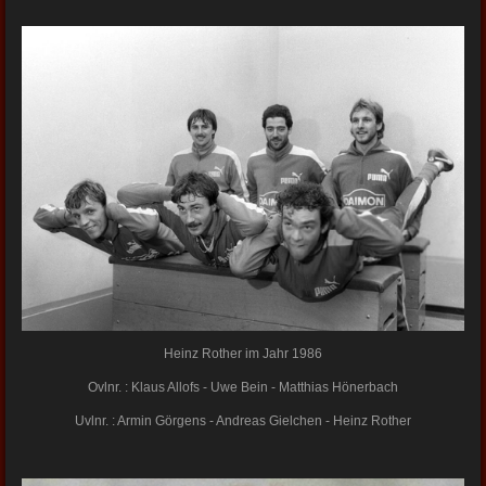
Heinz Rother im Jahr 1986
Ovlnr. : Klaus Allofs - Uwe Bein - Matthias Hönerbach
Uvlnr. : Armin Görgens - Andreas Gielchen - Heinz Rother