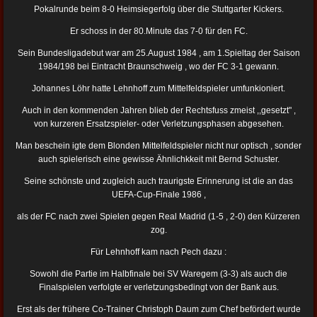
Pokalrunde beim 8-0 Heimsiegerfolg über die Stuttgarter Kickers.
Er schoss in der 80.Minute das 7-0 für den FC.
Sein Bundesligadebut war am 25.August 1984 , am 1.Spieltag der Saison
1984/198 bei Eintracht Braunschweig , wo der FC 3-1 gewann.
Johannes Löhr hatte Lehnhoff zum Mittelfeldspieler umfunkioniert.
Auch in den kommenden Jahren blieb der Rechtsfuss zmeist ,,gesetzt" ,
von kurzeren Ersatzspieler- oder Verletzungsphasen abgesehen.
Man beschein igte dem Blonden Mittelfeldspieler nicht nur optisch , sonder
auch spielerisch eine gewisse Ähnlichkkeit mit Bernd Schuster.
Seine schönste und zugleich auch traurigste Erinnerung ist die an das
UEFA-Cup-Finale 1986 ,
als der FC nach zwei Spielen gegen Real Madrid (1-5 , 2-0) den Kürzeren
zog.
Für Lehnhoff kam nach Pech dazu :
Sowohl die Partie im Halbfinale bei SV Waregem (3-3) als auch die
Finalspielen verfolgte er verletzungsbedingt von der Bank aus.
Erst als der frühere Co-Trainer Christoph Daum zum Chef befördert wurde