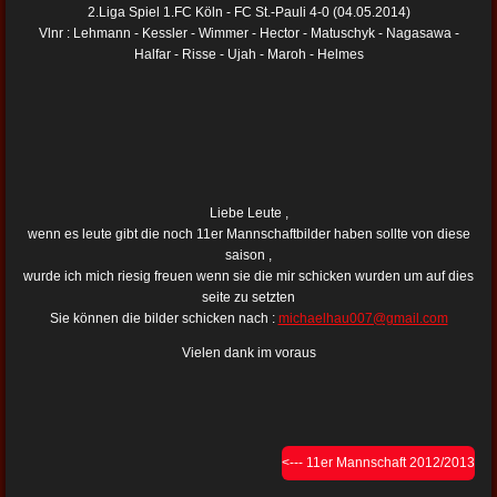
2.Liga Spiel 1.FC Köln - FC St.-Pauli 4-0 (04.05.2014)
Vlnr : Lehmann - Kessler - Wimmer - Hector - Matuschyk - Nagasawa -
Halfar - Risse - Ujah - Maroh - Helmes
Liebe Leute ,
wenn es leute gibt die noch 11er Mannschaftbilder haben sollte von diese
saison ,
wurde ich mich riesig freuen wenn sie die mir schicken wurden um auf dies
seite zu setzten
Sie können die bilder schicken nach :
michaelhau007@gmail.com
Vielen dank im voraus
<--- 11er Mannschaft 2012/2013