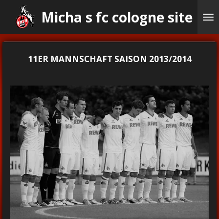
Ga
Micha s fc cologne site
direct
naar
de
hoofdinhoud
11ER MANNSCHAFT SAISON 2013/2014