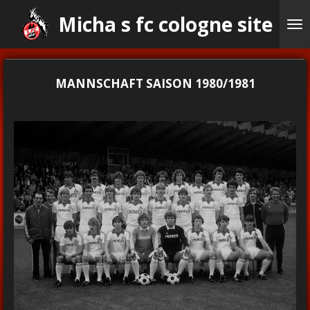
Ga
Micha s fc cologne site
direct
naar
de
hoofdinhoud
MANNSCHAFT SAISON 1980/1981