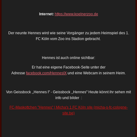
Internet:
https://www.koelnerzoo.de
Der neunte Hennes wird wie seine Vorgänger zu jedem Heimspiel des 1.
FC Köln vom Zoo ins Stadion gebracht.
Hennes ist auch online sichtbar:
Er hat eine eigene Facebook-Seite unter der
Adresse
facebook.com/HennesIX
und eine Webcam in seinem Heim.
Von Geissbock ,,Hennes I" - Geissbock ,,Hennes" Heute könnt ihr sehen mit
info und bilder :
FC-Maskottchen "Hennes" | Micha's 1.FC Köln site (micha-s-fc-cologne-
site.be)