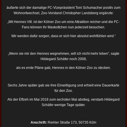
äußerte sich der damalige FC-Vizepräsident Toni Schumacher positiv zum
Wohnortwechsel, Zoo-Vorstand Christopher Landsberg ergänzte:
„Mit Hennes VIII. ist der Kölner Zoo um eine Attraktion reicher und die FC-
Fans können ihr Maskottchen nun jederzeit besuchen.
Wir werden dafür sorgen, dass er sich hier absolut wohlfühlen wird.“
„Wenn sie mir den Hennes wegnehmen, will ich nicht mehr leben“, sagte
Hildegard Schäfer noch 2008,
als es erste Pläne gab, Hennes in den Kölner Zoo zu stecken.
Sechs Jahre später gab sie ihre Einwilligung und erhielt eine Dauerkarte
für den Zoo.
Als der Effzeh im Mai 2018 zum sechsten Mal abstieg, verstarb Hildegard
Schäfer wenige Tage später.
Anschrift:
Riehler Straße 173, 50735 Köln