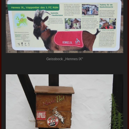
Geissbock ,,Hennes IX"