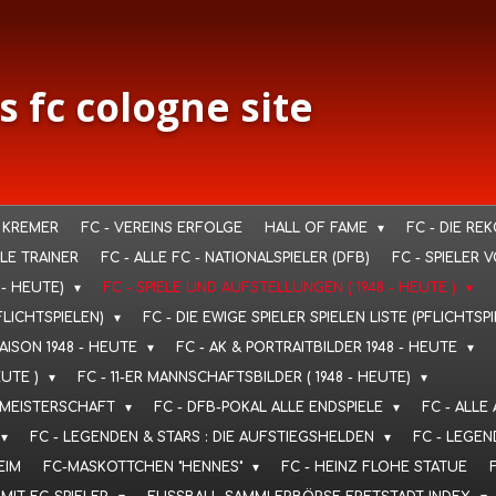
s fc cologne site
 KREMER
FC - VEREINS ERFOLGE
HALL OF FAME
FC - DIE RE
LLE TRAINER
FC - ALLE FC - NATIONALSPIELER (DFB)
FC - SPIELER 
 - HEUTE)
FC - SPIELE UND AUFSTELLUNGEN ( 1948 - HEUTE )
FLICHTSPIELEN)
FC - DIE EWIGE SPIELER SPIELEN LISTE (PFLICHTSP
SAISON 1948 - HEUTE
FC - AK & PORTRAITBILDER 1948 - HEUTE
EUTE )
FC - 11-ER MANNSCHAFTSBILDER ( 1948 - HEUTE)
T. MEISTERSCHAFT
FC - DFB-POKAL ALLE ENDSPIELE
FC - ALLE
FC - LEGENDEN & STARS : DIE AUFSTIEGSHELDEN
FC - LEGEN
EIM
FC-MASKOTTCHEN "HENNES"
FC - HEINZ FLOHE STATUE