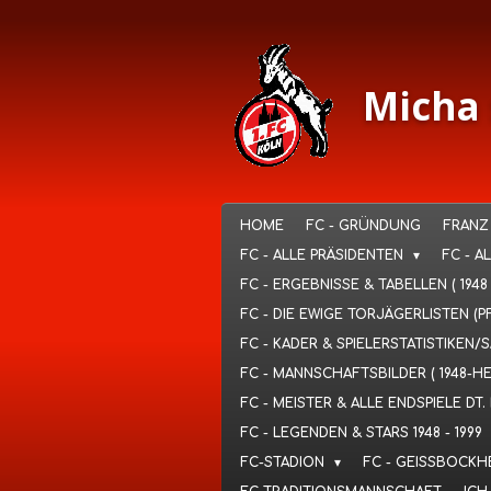
Ga
direct
naar
de
Micha 
hoofdinhoud
HOME
FC - GRÜNDUNG
FRANZ
FC - ALLE PRÄSIDENTEN
FC - A
FC - ERGEBNISSE & TABELLEN ( 1948
FC - DIE EWIGE TORJÄGERLISTEN (P
FC - KADER & SPIELERSTATISTIKEN/
FC - MANNSCHAFTSBILDER ( 1948-H
FC - MEISTER & ALLE ENDSPIELE D
FC - LEGENDEN & STARS 1948 - 1999
FC-STADION
FC - GEISSBOCKH